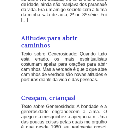
de idade, ainda não manjava dos paranauê
da vida. Era um amigo-secreto com a turma
da minha sala de aula, 2ª ou 3ª série. Fui
[…]
Atitudes para abrir
caminhos
Texto sobre Generosidade: Quando tudo
está errado, os mais espiritualistas
costumam apelar para orações para abrir
caminhos. Mas a verdade é que o que abre
caminhos de verdade são novas atitudes e
posturas diante da vida e das pessoas.
Cresçam, crianças!
Texto sobre Generosidade: A bondade e a
generosidade engrandecem a alma. O
apego e a mesquinhez a apequenam. Uma
das poucas coisas pelas quais me orgulho
é que desde 1980, eu realmente cresci.