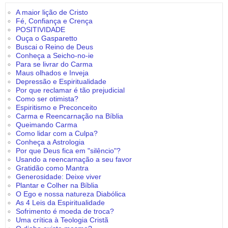
A maior lição de Cristo
Fé, Confiança e Crença
POSITIVIDADE
Ouça o Gasparetto
Buscai o Reino de Deus
Conheça a Seicho-no-ie
Para se livrar do Carma
Maus olhados e Inveja
Depressão e Espiritualidade
Por que reclamar é tão prejudicial
Como ser otimista?
Espiritismo e Preconceito
Carma e Reencarnação na Bíblia
Queimando Carma
Como lidar com a Culpa?
Conheça a Astrologia
Por que Deus fica em "silêncio"?
Usando a reencarnação a seu favor
Gratidão como Mantra
Generosidade: Deixe viver
Plantar e Colher na Bíblia
O Ego e nossa natureza Diabólica
As 4 Leis da Espiritualidade
Sofrimento é moeda de troca?
Uma crítica à Teologia Cristã