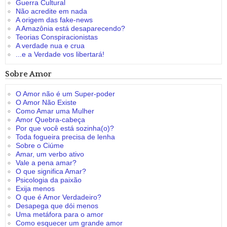
Guerra Cultural
Não acredite em nada
A origem das fake-news
A Amazônia está desaparecendo?
Teorias Conspiracionistas
A verdade nua e crua
...e a Verdade vos libertará!
Sobre Amor
O Amor não é um Super-poder
O Amor Não Existe
Como Amar uma Mulher
Amor Quebra-cabeça
Por que você está sozinha(o)?
Toda fogueira precisa de lenha
Sobre o Ciúme
Amar, um verbo ativo
Vale a pena amar?
O que significa Amar?
Psicologia da paixão
Exija menos
O que é Amor Verdadeiro?
Desapega que dói menos
Uma metáfora para o amor
Como esquecer um grande amor