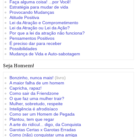
Faça alguma coisa! ...por Você!
Estratégia para mudar de vida
Provocando Mudanças
Atitude Positiva
Lei da Atração e Comprometimento
Lei da Atração ou Lei da Ação?
Por que a lei da atração não funciona?
Pensamentos Positivos
É preciso dar para receber
Possibilidades
Mudança de Vida e Auto-sabotagem
Seja Homem!
Bonzinho, nunca mais!
(livro)
A maior falha de um homem
Capricha, rapaz!
Como sair da Friendzone
O que faz uma mulher trair?
Mulher, sobretudo, respeite
Inteligência é afrodisíaco
Como ser um Homem de Pegada
Plantou, tem que regar
A arte do ridícul... digo, da Conquista
Garotas Certas x Garotas Erradas
Como (não) conquistar uma amiga