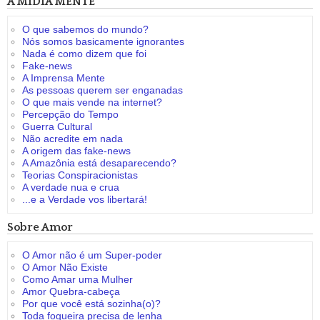
A MÍDIA MENTE
O que sabemos do mundo?
Nós somos basicamente ignorantes
Nada é como dizem que foi
Fake-news
A Imprensa Mente
As pessoas querem ser enganadas
O que mais vende na internet?
Percepção do Tempo
Guerra Cultural
Não acredite em nada
A origem das fake-news
A Amazônia está desaparecendo?
Teorias Conspiracionistas
A verdade nua e crua
...e a Verdade vos libertará!
Sobre Amor
O Amor não é um Super-poder
O Amor Não Existe
Como Amar uma Mulher
Amor Quebra-cabeça
Por que você está sozinha(o)?
Toda fogueira precisa de lenha