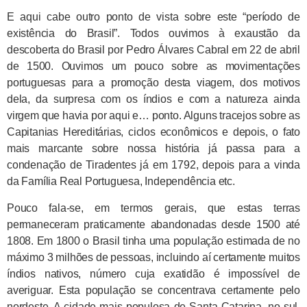
E aqui cabe outro ponto de vista sobre este “período de
existência do Brasil”. Todos ouvimos à exaustão da
descoberta do Brasil por Pedro Álvares Cabral em 22 de abril
de 1500. Ouvimos um pouco sobre as movimentações
portuguesas para a promoção desta viagem, dos motivos
dela, da surpresa com os índios e com a natureza ainda
virgem que havia por aqui e… ponto. Alguns tracejos sobre as
Capitanias Hereditárias, ciclos econômicos e depois, o fato
mais marcante sobre nossa história já passa para a
condenação de Tiradentes já em 1792, depois para a vinda
da Família Real Portuguesa, Independência etc.
Pouco fala-se, em termos gerais, que estas terras
permaneceram praticamente abandonadas desde 1500 até
1808. Em 1800 o Brasil tinha uma população estimada de no
máximo 3 milhões de pessoas, incluindo aí certamente muitos
índios nativos, número cuja exatidão é impossível de
averiguar. Esta população se concentrava certamente pelo
nordeste. A cidade mais populosa de Santa Catarina, no sul,