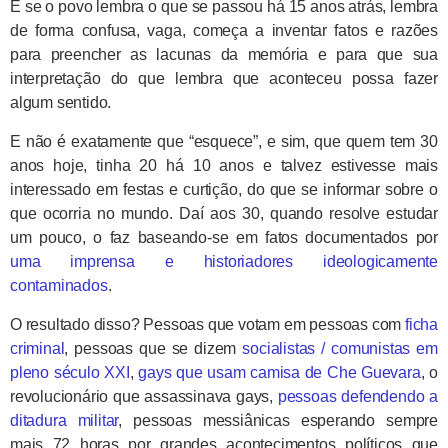
E se o povo lembra o que se passou há 15 anos atrás, lembra
de forma confusa, vaga, começa a inventar fatos e razões
para preencher as lacunas da memória e para que sua
interpretação do que lembra que aconteceu possa fazer
algum sentido.
E não é exatamente que “esquece”, e sim, que quem tem 30
anos hoje, tinha 20 há 10 anos e talvez estivesse mais
interessado em festas e curtição, do que se informar sobre o
que ocorria no mundo. Daí aos 30, quando resolve estudar
um pouco, o faz baseando-se em fatos documentados por
uma imprensa e historiadores ideologicamente
contaminados
.
O resultado disso? Pessoas que votam em pessoas com
ficha
criminal
, pessoas que se dizem
socialistas / comunistas em
pleno século XXI
,
gays que usam camisa de Che Guevara
, o
revolucionário que assassinava gays,
pessoas defendendo a
ditadura militar
, pessoas messiânicas esperando sempre
mais 72 horas por grandes acontecimentos políticos que