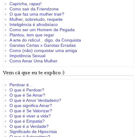
Capricha, rapaz!
Como sair da Friendzone
O que faz uma mulher trair?
Mulher, sobretudo, respeite
Inteligência é afrodisíaco
Como ser um Homem de Pegada
Plantou, tem que regar
A arte do ridícul... digo, da Conquista
Garotas Certas x Garotas Erradas
Como (não) conquistar uma amiga
Impotência Sexual
Como Amar Uma Mulher
Vem cá que eu te explico :)
Perdoar é...
O que é Perdoar?
O que é Se Amar?
O que é Amor Verdadeiro?
O que significa Amar?
O que é Se Valorizar?
O que é viver a vida?
O que é Empatia?
O que é a Verdade?
Significado de Hipocrisia
O que é Autoestima?