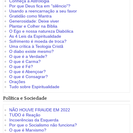
Conheça a Astrologia
Por que Deus fica em "silêncio"?
Usando a reencarnação a seu favor
Gratidão como Mantra
Generosidade: Deixe viver
Plantar e Colher na Bíblia
O Ego e nossa natureza Diabólica
As 4 Leis da Espiritualidade
Sofrimento é moeda de troca?
Uma crítica à Teologia Cristã
O diabo existe mesmo?
O que é a Verdade?
O que é Carma?
O que é Fé?
O que é Abençoar?
O que é Consagrar?
Orações
Tudo sobre Espiritualidade
Política e Sociedade
NÃO HOUVE FRAUDE EM 2022
TUDO é Reação
Incoerências da Esquerda
Por que o Socialismo não funciona?
O que é Marxismo?