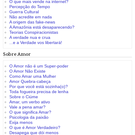
O que mais vende na internet?
Percepção do Tempo
Guerra Cultural
Não acredite em nada
A origem das fake-news
A Amazônia está desaparecendo?
Teorias Conspiracionistas
A verdade nua e crua
...e a Verdade vos libertará!
Sobre Amor
O Amor não é um Super-poder
O Amor Não Existe
Como Amar uma Mulher
Amor Quebra-cabeça
Por que você está sozinha(o)?
Toda fogueira precisa de lenha
Sobre o Ciúme
Amar, um verbo ativo
Vale a pena amar?
O que significa Amar?
Psicologia da paixão
Exija menos
O que é Amor Verdadeiro?
Desapega que dói menos