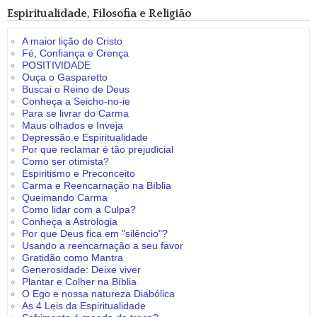
Espiritualidade, Filosofia e Religião
A maior lição de Cristo
Fé, Confiança e Crença
POSITIVIDADE
Ouça o Gasparetto
Buscai o Reino de Deus
Conheça a Seicho-no-ie
Para se livrar do Carma
Maus olhados e Inveja
Depressão e Espiritualidade
Por que reclamar é tão prejudicial
Como ser otimista?
Espiritismo e Preconceito
Carma e Reencarnação na Bíblia
Queimando Carma
Como lidar com a Culpa?
Conheça a Astrologia
Por que Deus fica em "silêncio"?
Usando a reencarnação a seu favor
Gratidão como Mantra
Generosidade: Deixe viver
Plantar e Colher na Bíblia
O Ego e nossa natureza Diabólica
As 4 Leis da Espiritualidade