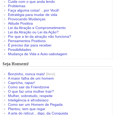
Cuide com o que anda lendo
Problemas
Faça alguma coisa! ...por Você!
Estratégia para mudar de vida
Provocando Mudanças
Atitude Positiva
Lei da Atração e Comprometimento
Lei da Atração ou Lei da Ação?
Por que a lei da atração não funciona?
Pensamentos Positivos
É preciso dar para receber
Possibilidades
Mudança de Vida e Auto-sabotagem
Seja Homem!
Bonzinho, nunca mais!
(livro)
A maior falha de um homem
Capricha, rapaz!
Como sair da Friendzone
O que faz uma mulher trair?
Mulher, sobretudo, respeite
Inteligência é afrodisíaco
Como ser um Homem de Pegada
Plantou, tem que regar
A arte do ridícul... digo, da Conquista