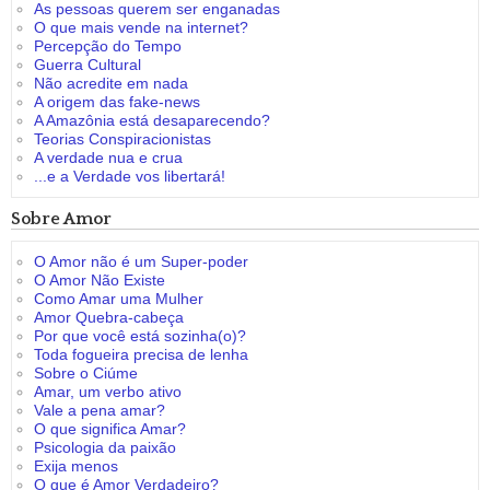
As pessoas querem ser enganadas
O que mais vende na internet?
Percepção do Tempo
Guerra Cultural
Não acredite em nada
A origem das fake-news
A Amazônia está desaparecendo?
Teorias Conspiracionistas
A verdade nua e crua
...e a Verdade vos libertará!
Sobre Amor
O Amor não é um Super-poder
O Amor Não Existe
Como Amar uma Mulher
Amor Quebra-cabeça
Por que você está sozinha(o)?
Toda fogueira precisa de lenha
Sobre o Ciúme
Amar, um verbo ativo
Vale a pena amar?
O que significa Amar?
Psicologia da paixão
Exija menos
O que é Amor Verdadeiro?