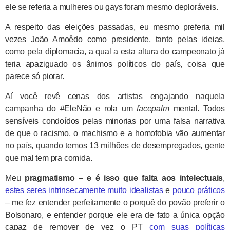
ele se referia a mulheres ou gays foram mesmo deploráveis.
A respeito das eleições passadas, eu mesmo preferia mil
vezes João Amoêdo como presidente, tanto pelas ideias,
como pela diplomacia, a qual a esta altura do campeonato já
teria apaziguado os ânimos políticos do país, coisa que
parece só piorar.
Aí você revê cenas dos artistas engajando naquela
campanha do #EleNão e rola um
facepalm
mental. Todos
sensíveis condoídos pelas minorias por uma falsa narrativa
de que o racismo, o machismo e a homofobia vão aumentar
no país, quando temos 13 milhões de desempregados, gente
que mal tem pra comida.
Meu
pragmatismo – e é isso que falta aos intelectuais
,
estes seres intrinsecamente muito idealistas
e
pouco práticos
– me fez entender perfeitamente o porquê do povão preferir o
Bolsonaro, e entender porque ele era de fato a única opção
capaz de remover de vez o PT
com suas políticas