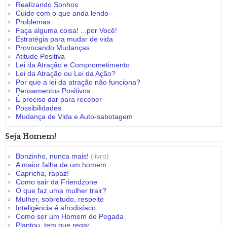
Realizando Sonhos
Cuide com o que anda lendo
Problemas
Faça alguma coisa! ...por Você!
Estratégia para mudar de vida
Provocando Mudanças
Atitude Positiva
Lei da Atração e Comprometimento
Lei da Atração ou Lei da Ação?
Por que a lei da atração não funciona?
Pensamentos Positivos
É preciso dar para receber
Possibilidades
Mudança de Vida e Auto-sabotagem
Seja Homem!
Bonzinho, nunca mais!
(livro)
A maior falha de um homem
Capricha, rapaz!
Como sair da Friendzone
O que faz uma mulher trair?
Mulher, sobretudo, respeite
Inteligência é afrodisíaco
Como ser um Homem de Pegada
Plantou, tem que regar