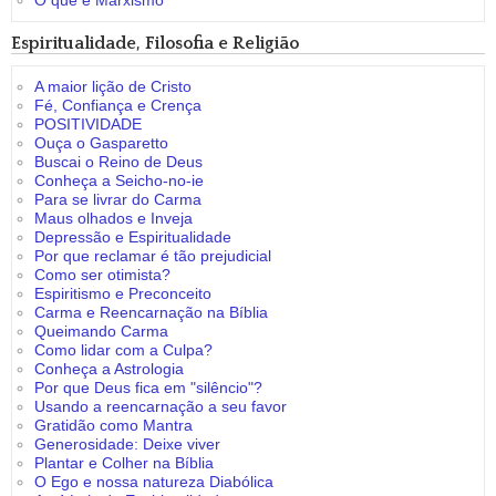
O que é Marxismo
Espiritualidade, Filosofia e Religião
A maior lição de Cristo
Fé, Confiança e Crença
POSITIVIDADE
Ouça o Gasparetto
Buscai o Reino de Deus
Conheça a Seicho-no-ie
Para se livrar do Carma
Maus olhados e Inveja
Depressão e Espiritualidade
Por que reclamar é tão prejudicial
Como ser otimista?
Espiritismo e Preconceito
Carma e Reencarnação na Bíblia
Queimando Carma
Como lidar com a Culpa?
Conheça a Astrologia
Por que Deus fica em "silêncio"?
Usando a reencarnação a seu favor
Gratidão como Mantra
Generosidade: Deixe viver
Plantar e Colher na Bíblia
O Ego e nossa natureza Diabólica