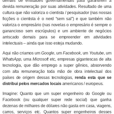
demais de entidades governamentais para garantirem a
devida remuneração por suas atividades. Resultado de uma
cultura que não valoriza o cientista / pesquisador (nas nossas
ficções o cientista é o nerd “sem sal”) e que também não
valoriza o empresário (nas novelas o empresário é sempre o
ganancioso sem escrúpulos) e um ambiente de negócios
arriscado demais para se empreender em atividades
intelectuais – ainda que isso esteja mudando.
Aqui não criamos um
Google
, um
Facebook
, um
Youtube
, um
WhatsApp
, uma
Microsoft
etc, empresas gigantescas de alta
tecnologia, que dão emprego a super gênios, absorvendo
com alta remuneração toda mão de obra intelectual dos
países de origem dessas tecnologias,
renda esta que se
distribui pelos mercados locais
americanos / europeus.
Imagine: Quanto que um super engenheiro do Google ou
Facebook (ou qualquer super rede social) que ganha
dezenas de milhares de dólares não gasta em casa, viagens,
carros, serviços etc. Quantos super engenheiros desses