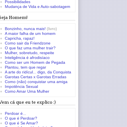
Possibilidades
Mudança de Vida e Auto-sabotagem
Seja Homem!
Bonzinho, nunca mais!
(livro)
A maior falha de um homem
Capricha, rapaz!
Como sair da Friendzone
O que faz uma mulher trair?
Mulher, sobretudo, respeite
Inteligência é afrodisíaco
Como ser um Homem de Pegada
Plantou, tem que regar
A arte do ridícul... digo, da Conquista
Garotas Certas x Garotas Erradas
Como (não) conquistar uma amiga
Impotência Sexual
Como Amar Uma Mulher
Vem cá que eu te explico :)
Perdoar é...
O que é Perdoar?
O que é Se Amar?