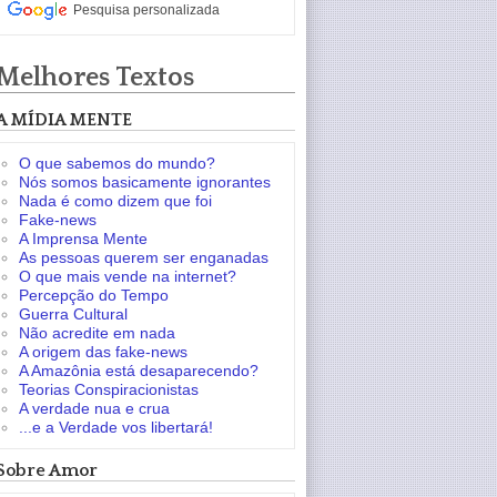
Pesquisa personalizada
Melhores Textos
A MÍDIA MENTE
O que sabemos do mundo?
Nós somos basicamente ignorantes
Nada é como dizem que foi
Fake-news
A Imprensa Mente
As pessoas querem ser enganadas
O que mais vende na internet?
Percepção do Tempo
Guerra Cultural
Não acredite em nada
A origem das fake-news
A Amazônia está desaparecendo?
Teorias Conspiracionistas
A verdade nua e crua
...e a Verdade vos libertará!
Sobre Amor