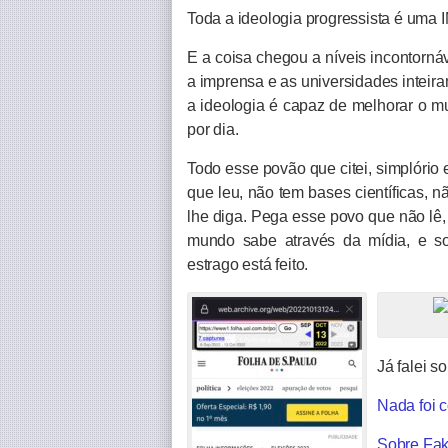
Toda a ideologia progressista é u
E a coisa chegou a níveis incontorná
a imprensa e as universidades inteir
a ideologia é capaz de melhorar o m
por dia.
Todo esse povão que citei, simplório 
que leu, não tem bases científicas, n
lhe diga. Pega esse povo que não lê,
mundo sabe através da mídia, e so
estrago está feito.
Já falei s
Nada foi 
Sobre Fa