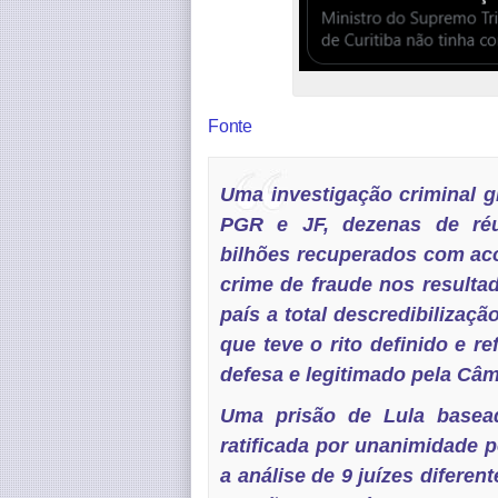
Fonte
Uma investigação criminal g
PGR e JF, dezenas de réu
bilhões recuperados com ac
crime de fraude nos resulta
país a total descredibilizaç
que teve o rito definido e r
defesa e legitimado pela Câ
Uma prisão de Lula basead
ratificada por unanimidade p
a análise de 9 juízes difere