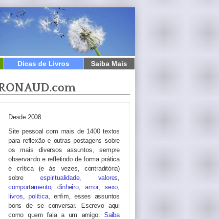
Dicas de Livros
Saiba Mais
RONAUD.com
Desde 2008.
Site pessoal com mais de 1400 textos
para reflexão e outras postagens sobre
os mais diversos assuntos, sempre
observando e refletindo de forma prática
e crítica (e às vezes, contraditória)
sobre
espiritualidade
,
valores
,
comportamento
,
dinheiro
,
amor
,
sexo
,
livros
,
política
, enfim, esses assuntos
bons de se conversar. Escrevo aqui
como quem fala a um amigo.
Saiba