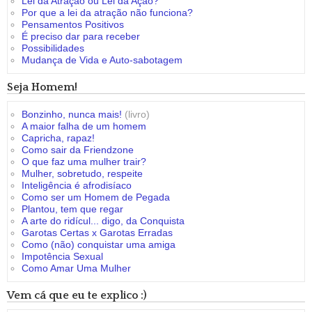
Lei da Atração ou Lei da Ação?
Por que a lei da atração não funciona?
Pensamentos Positivos
É preciso dar para receber
Possibilidades
Mudança de Vida e Auto-sabotagem
Seja Homem!
Bonzinho, nunca mais!
(livro)
A maior falha de um homem
Capricha, rapaz!
Como sair da Friendzone
O que faz uma mulher trair?
Mulher, sobretudo, respeite
Inteligência é afrodisíaco
Como ser um Homem de Pegada
Plantou, tem que regar
A arte do ridícul... digo, da Conquista
Garotas Certas x Garotas Erradas
Como (não) conquistar uma amiga
Impotência Sexual
Como Amar Uma Mulher
Vem cá que eu te explico :)