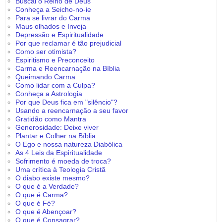
Buscai o Reino de Deus
Conheça a Seicho-no-ie
Para se livrar do Carma
Maus olhados e Inveja
Depressão e Espiritualidade
Por que reclamar é tão prejudicial
Como ser otimista?
Espiritismo e Preconceito
Carma e Reencarnação na Bíblia
Queimando Carma
Como lidar com a Culpa?
Conheça a Astrologia
Por que Deus fica em "silêncio"?
Usando a reencarnação a seu favor
Gratidão como Mantra
Generosidade: Deixe viver
Plantar e Colher na Bíblia
O Ego e nossa natureza Diabólica
As 4 Leis da Espiritualidade
Sofrimento é moeda de troca?
Uma crítica à Teologia Cristã
O diabo existe mesmo?
O que é a Verdade?
O que é Carma?
O que é Fé?
O que é Abençoar?
O que é Consagrar?