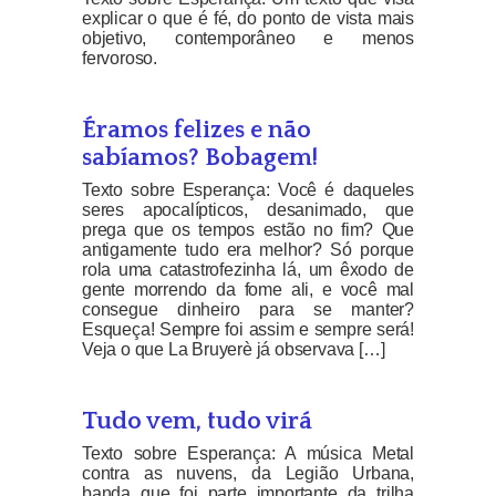
explicar o que é fé, do ponto de vista mais
objetivo, contemporâneo e menos
fervoroso.
Éramos felizes e não
sabíamos? Bobagem!
Texto sobre Esperança: Você é daqueles
seres apocalípticos, desanimado, que
prega que os tempos estão no fim? Que
antigamente tudo era melhor? Só porque
rola uma catastrofezinha lá, um êxodo de
gente morrendo da fome ali, e você mal
consegue dinheiro para se manter?
Esqueça! Sempre foi assim e sempre será!
Veja o que La Bruyerè já observava […]
Tudo vem, tudo virá
Texto sobre Esperança: A música Metal
contra as nuvens, da Legião Urbana,
banda que foi parte importante da trilha