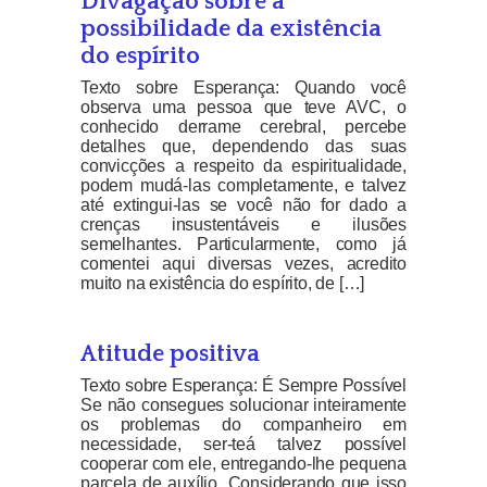
Divagação sobre a
possibilidade da existência
do espírito
Texto sobre Esperança: Quando você
observa uma pessoa que teve AVC, o
conhecido derrame cerebral, percebe
detalhes que, dependendo das suas
convicções a respeito da espiritualidade,
podem mudá-las completamente, e talvez
até extingui-las se você não for dado a
crenças insustentáveis e ilusões
semelhantes. Particularmente, como já
comentei aqui diversas vezes, acredito
muito na existência do espírito, de […]
Atitude positiva
Texto sobre Esperança: É Sempre Possível
Se não consegues solucionar inteiramente
os problemas do companheiro em
necessidade, ser-teá talvez possível
cooperar com ele, entregando-lhe pequena
parcela de auxílio. Considerando que isso