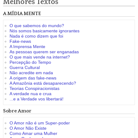
Melhores Textos
A MÍDIA MENTE
O que sabemos do mundo?
Nós somos basicamente ignorantes
Nada é como dizem que foi
Fake-news
A Imprensa Mente
As pessoas querem ser enganadas
O que mais vende na internet?
Percepção do Tempo
Guerra Cultural
Não acredite em nada
A origem das fake-news
A Amazônia está desaparecendo?
Teorias Conspiracionistas
A verdade nua e crua
...e a Verdade vos libertará!
Sobre Amor
O Amor não é um Super-poder
O Amor Não Existe
Como Amar uma Mulher