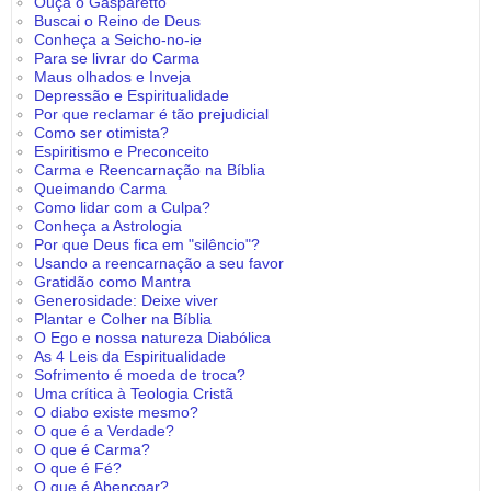
Ouça o Gasparetto
Buscai o Reino de Deus
Conheça a Seicho-no-ie
Para se livrar do Carma
Maus olhados e Inveja
Depressão e Espiritualidade
Por que reclamar é tão prejudicial
Como ser otimista?
Espiritismo e Preconceito
Carma e Reencarnação na Bíblia
Queimando Carma
Como lidar com a Culpa?
Conheça a Astrologia
Por que Deus fica em "silêncio"?
Usando a reencarnação a seu favor
Gratidão como Mantra
Generosidade: Deixe viver
Plantar e Colher na Bíblia
O Ego e nossa natureza Diabólica
As 4 Leis da Espiritualidade
Sofrimento é moeda de troca?
Uma crítica à Teologia Cristã
O diabo existe mesmo?
O que é a Verdade?
O que é Carma?
O que é Fé?
O que é Abençoar?