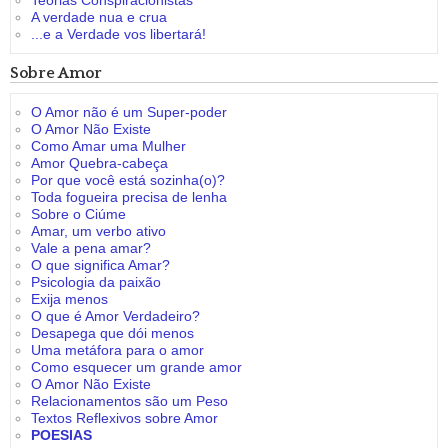
Teorias Conspiracionistas
A verdade nua e crua
...e a Verdade vos libertará!
Sobre Amor
O Amor não é um Super-poder
O Amor Não Existe
Como Amar uma Mulher
Amor Quebra-cabeça
Por que você está sozinha(o)?
Toda fogueira precisa de lenha
Sobre o Ciúme
Amar, um verbo ativo
Vale a pena amar?
O que significa Amar?
Psicologia da paixão
Exija menos
O que é Amor Verdadeiro?
Desapega que dói menos
Uma metáfora para o amor
Como esquecer um grande amor
O Amor Não Existe
Relacionamentos são um Peso
Textos Reflexivos sobre Amor
POESIAS