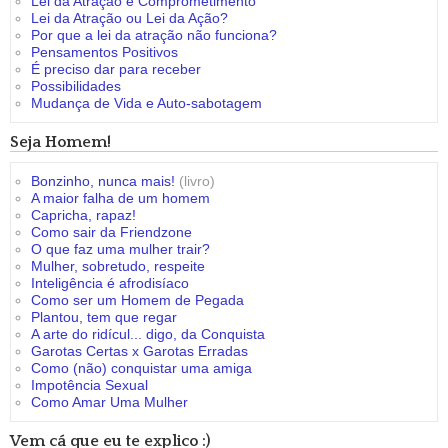
Lei da Atração e Comprometimento
Lei da Atração ou Lei da Ação?
Por que a lei da atração não funciona?
Pensamentos Positivos
É preciso dar para receber
Possibilidades
Mudança de Vida e Auto-sabotagem
Seja Homem!
Bonzinho, nunca mais!
(livro)
A maior falha de um homem
Capricha, rapaz!
Como sair da Friendzone
O que faz uma mulher trair?
Mulher, sobretudo, respeite
Inteligência é afrodisíaco
Como ser um Homem de Pegada
Plantou, tem que regar
A arte do ridícul... digo, da Conquista
Garotas Certas x Garotas Erradas
Como (não) conquistar uma amiga
Impotência Sexual
Como Amar Uma Mulher
Vem cá que eu te explico :)