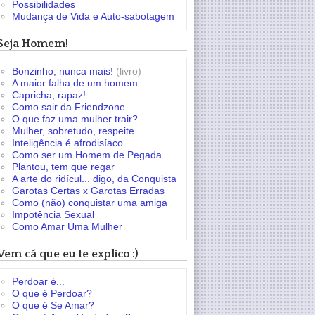
Possibilidades
Mudança de Vida e Auto-sabotagem
Seja Homem!
Bonzinho, nunca mais!
(livro)
A maior falha de um homem
Capricha, rapaz!
Como sair da Friendzone
O que faz uma mulher trair?
Mulher, sobretudo, respeite
Inteligência é afrodisíaco
Como ser um Homem de Pegada
Plantou, tem que regar
A arte do ridícul... digo, da Conquista
Garotas Certas x Garotas Erradas
Como (não) conquistar uma amiga
Impotência Sexual
Como Amar Uma Mulher
Vem cá que eu te explico :)
Perdoar é...
O que é Perdoar?
O que é Se Amar?