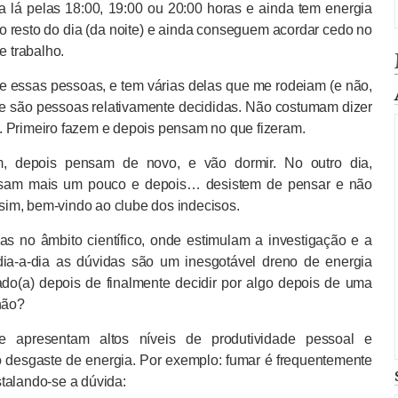
 lá pelas 18:00, 19:00 ou 20:00 horas e ainda tem energia
tar o resto do dia (da noite) e ainda conseguem acordar cedo no
e trabalho.
e essas pessoas, e tem várias delas que me rodeiam (e não,
ue são pessoas relativamente decididas. Não costumam dizer
. Primeiro fazem e depois pensam no que fizeram.
, depois pensam de novo, e vão dormir. No outro dia,
sam mais um pouco e depois… desistem de pensar e não
im, bem-vindo ao clube dos indecisos.
s no âmbito científico, onde estimulam a investigação e a
ia-a-dia as dúvidas são um inesgotável dreno de energia
ado(a) depois de finalmente decidir por algo depois de uma
não?
 apresentam altos níveis de produtividade pessoal e
 o desgaste de energia. Por exemplo: fumar é frequentemente
talando-se a dúvida: