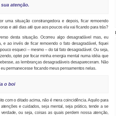
a sua atenção.
r uma situação constrangedora e depois, ficar remoendo
ras e até dias até que aos poucos ela vai ficando para trás?
erso desta situação. Ocorreu algo desagradável mas, eu
, e ao invés de ficar remoendo o fato desagradável, fiquei
a pouco esqueci – mesmo – do tal fato desagradável. Ou seja,
zendo, optei por focar minha energia mental numa idéia que
cebesse, as lembranças desagradáveis desapareceram. Não
a se eu permanecesse focando meus pensamentos nelas.
a o boi
o com o ditado acima, não é mera coincidência. Aquilo para
atenções e cuidados, seja mental, seja prático, tende a se
 verdade, ou seja, coisas as quais perdem nossa atenção,