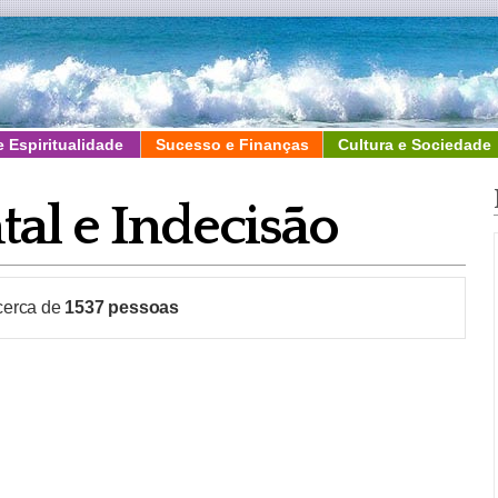
e Espiritualidade
Sucesso e Finanças
Cultura e Sociedade
al e Indecisão
 cerca de
1537
pessoas