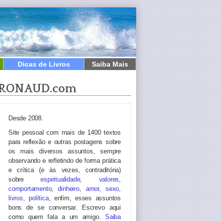
Dicas de Livros
Saiba Mais
RONAUD.com
Desde 2008.
Site pessoal com mais de 1400 textos
para reflexão e outras postagens sobre
os mais diversos assuntos, sempre
observando e refletindo de forma prática
e crítica (e às vezes, contraditória)
sobre
espiritualidade
,
valores
,
comportamento
,
dinheiro
,
amor
,
sexo
,
livros
,
política
, enfim, esses assuntos
bons de se conversar. Escrevo aqui
como quem fala a um amigo.
Saiba