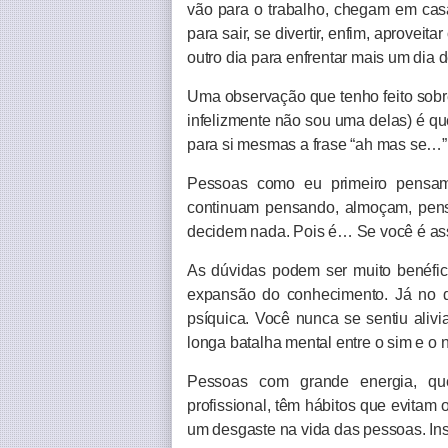
vão para o trabalho, chegam em casa
para sair, se divertir, enfim, aprovei
outro dia para enfrentar mais um dia d
Uma observação que tenho feito sobr
infelizmente não sou uma delas) é q
para si mesmas a frase “ah mas se…”
Pessoas como eu primeiro pensam
continuam pensando, almoçam, pen
decidem nada. Pois é… Se você é ass
As dúvidas podem ser muito benéfica
expansão do conhecimento. Já no d
psíquica. Você nunca se sentiu alivi
longa batalha mental entre o sim e o 
Pessoas com grande energia, que
profissional, têm hábitos que evitam
um desgaste na vida das pessoas. Ins