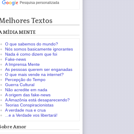
Pesquisa personalizada
Melhores Textos
A MÍDIA MENTE
O que sabemos do mundo?
Nós somos basicamente ignorantes
Nada é como dizem que foi
Fake-news
A Imprensa Mente
As pessoas querem ser enganadas
O que mais vende na internet?
Percepção do Tempo
Guerra Cultural
Não acredite em nada
A origem das fake-news
A Amazônia está desaparecendo?
Teorias Conspiracionistas
A verdade nua e crua
...e a Verdade vos libertará!
Sobre Amor