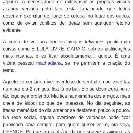
alguma. A necessidade de extravasar as próprias visões
acabou vencida pelo tato, esta capacidade que todos
deveriam exercitar, de, tanto se colocar no lugar dos outros,
como de evitar conflitos de ideias sem qualquer retorno
evidente.
A ponto de ver uns poucos amigos
felizinhos
publicando
coisas como É LULA LIVRE, CARAIO, sob as justificações
mais insanas, e eu ficar absolutamente… quieto. É uma
vitória pessoal
machadiana
, se me permitem a criação do
termo.
Aquele comentário nível overdose de verdade, que você faz
num bar pra 2 amigos, fica lá no bar. Ele se desintegra no ar
tão logo seja proferido. Mal fica na memória dos amigos, mais
cheia de álcool do que de interesse. No dia seguinte, as
fracas memórias do dia anterior se desfazem pouco a pouco.
Na rede social, aquela overdose de verdades pode ficar
publicada para sempre, para quem quiser ver e, ora veja,
OFENDE. Porque, ao contrário do que sugere o axioma, as