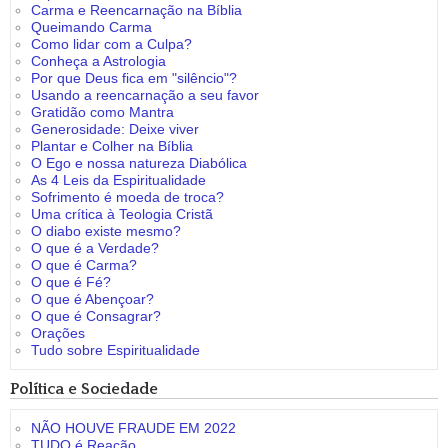
Carma e Reencarnação na Bíblia
Queimando Carma
Como lidar com a Culpa?
Conheça a Astrologia
Por que Deus fica em "silêncio"?
Usando a reencarnação a seu favor
Gratidão como Mantra
Generosidade: Deixe viver
Plantar e Colher na Bíblia
O Ego e nossa natureza Diabólica
As 4 Leis da Espiritualidade
Sofrimento é moeda de troca?
Uma crítica à Teologia Cristã
O diabo existe mesmo?
O que é a Verdade?
O que é Carma?
O que é Fé?
O que é Abençoar?
O que é Consagrar?
Orações
Tudo sobre Espiritualidade
Política e Sociedade
NÃO HOUVE FRAUDE EM 2022
TUDO é Reação