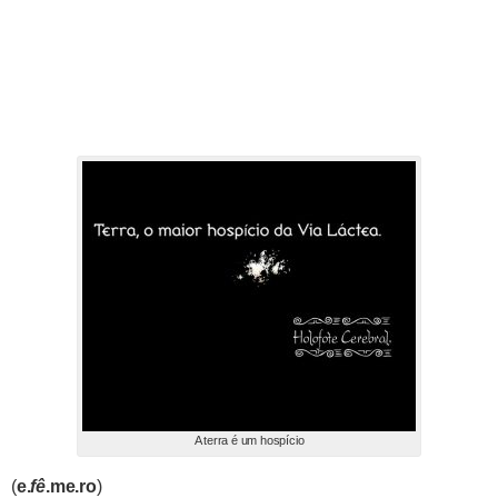
A terra é um hospício
(
e.
fê
.me.ro
)