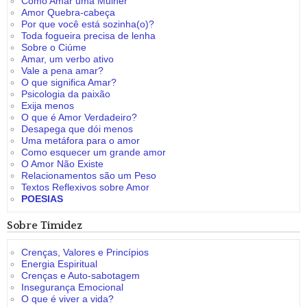
Como Amar uma Mulher
Amor Quebra-cabeça
Por que você está sozinha(o)?
Toda fogueira precisa de lenha
Sobre o Ciúme
Amar, um verbo ativo
Vale a pena amar?
O que significa Amar?
Psicologia da paixão
Exija menos
O que é Amor Verdadeiro?
Desapega que dói menos
Uma metáfora para o amor
Como esquecer um grande amor
O Amor Não Existe
Relacionamentos são um Peso
Textos Reflexivos sobre Amor
POESIAS
Sobre Timidez
Crenças, Valores e Princípios
Energia Espiritual
Crenças e Auto-sabotagem
Insegurança Emocional
O que é viver a vida?