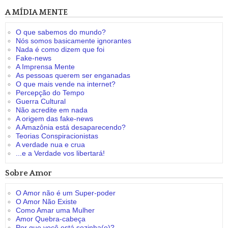
A MÍDIA MENTE
O que sabemos do mundo?
Nós somos basicamente ignorantes
Nada é como dizem que foi
Fake-news
A Imprensa Mente
As pessoas querem ser enganadas
O que mais vende na internet?
Percepção do Tempo
Guerra Cultural
Não acredite em nada
A origem das fake-news
A Amazônia está desaparecendo?
Teorias Conspiracionistas
A verdade nua e crua
...e a Verdade vos libertará!
Sobre Amor
O Amor não é um Super-poder
O Amor Não Existe
Como Amar uma Mulher
Amor Quebra-cabeça
Por que você está sozinha(o)?