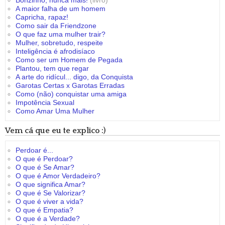
Bonzinho, nunca mais!
(livro)
A maior falha de um homem
Capricha, rapaz!
Como sair da Friendzone
O que faz uma mulher trair?
Mulher, sobretudo, respeite
Inteligência é afrodisíaco
Como ser um Homem de Pegada
Plantou, tem que regar
A arte do ridícul... digo, da Conquista
Garotas Certas x Garotas Erradas
Como (não) conquistar uma amiga
Impotência Sexual
Como Amar Uma Mulher
Vem cá que eu te explico :)
Perdoar é...
O que é Perdoar?
O que é Se Amar?
O que é Amor Verdadeiro?
O que significa Amar?
O que é Se Valorizar?
O que é viver a vida?
O que é Empatia?
O que é a Verdade?