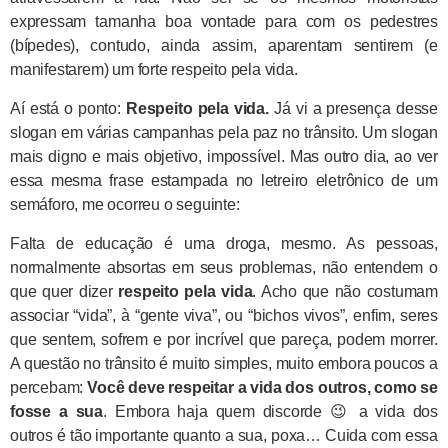
expressam tamanha boa vontade para com os pedestres
(bípedes), contudo, ainda assim, aparentam sentirem (e
manifestarem) um forte respeito pela vida.
Aí está o ponto:
Respeito pela vida.
Já vi a presença desse
slogan em várias campanhas pela paz no trânsito. Um slogan
mais digno e mais objetivo, impossível. Mas outro dia, ao ver
essa mesma frase estampada no letreiro eletrônico de um
semáforo, me ocorreu o seguinte:
Falta de educação é uma droga, mesmo. As pessoas,
normalmente absortas em seus problemas, não entendem o
que quer dizer
respeito pela vida
. Acho que não costumam
associar “vida”, à “gente viva”, ou “bichos vivos”, enfim, seres
que sentem, sofrem e por incrível que pareça, podem morrer.
A questão no trânsito é muito simples, muito embora poucos a
percebam:
Você deve respeitar a vida dos outros, como se
fosse a sua
. Embora haja quem discorde 😉 a vida dos
outros é tão importante quanto a sua, poxa… Cuida com essa