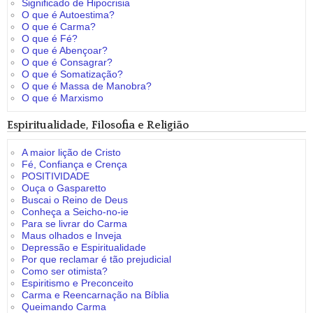
Significado de Hipocrisia
O que é Autoestima?
O que é Carma?
O que é Fé?
O que é Abençoar?
O que é Consagrar?
O que é Somatização?
O que é Massa de Manobra?
O que é Marxismo
Espiritualidade, Filosofia e Religião
A maior lição de Cristo
Fé, Confiança e Crença
POSITIVIDADE
Ouça o Gasparetto
Buscai o Reino de Deus
Conheça a Seicho-no-ie
Para se livrar do Carma
Maus olhados e Inveja
Depressão e Espiritualidade
Por que reclamar é tão prejudicial
Como ser otimista?
Espiritismo e Preconceito
Carma e Reencarnação na Bíblia
Queimando Carma