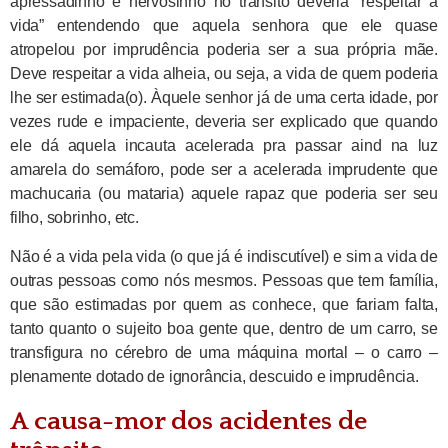
apressadinho e nervosinho no trânsito deveria “respeitar a
vida” entendendo que aquela senhora que ele quase
atropelou por imprudência poderia ser a sua própria mãe.
Deve respeitar a vida alheia, ou seja, a vida de quem poderia
lhe ser estimada(o). Àquele senhor já de uma certa idade, por
vezes rude e impaciente, deveria ser explicado que quando
ele dá aquela incauta acelerada pra passar aind na luz
amarela do semáforo, pode ser a acelerada imprudente que
machucaria (ou mataria) aquele rapaz que poderia ser seu
filho, sobrinho, etc.
Não é a vida pela vida (o que já é indiscutível) e sim a vida de
outras pessoas como nós mesmos. Pessoas que tem família,
que são estimadas por quem as conhece, que fariam falta,
tanto quanto o sujeito boa gente que, dentro de um carro, se
transfigura no cérebro de uma máquina mortal – o carro –
plenamente dotado de ignorância, descuido e imprudência.
A causa-mor dos acidentes de