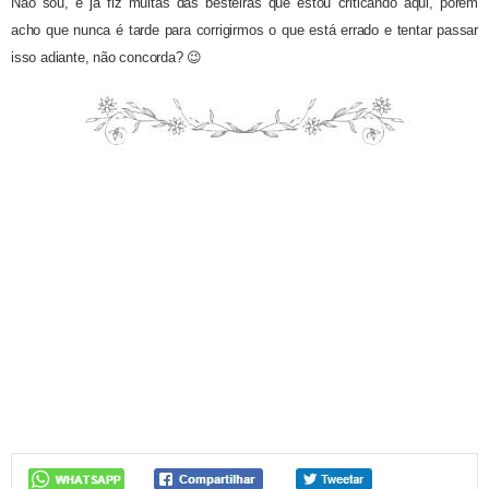
Não sou, e já fiz muitas das besteiras que estou criticando aqui, porém
acho que nunca é tarde para corrigirmos o que está errado e tentar passar
isso adiante, não concorda? 😉