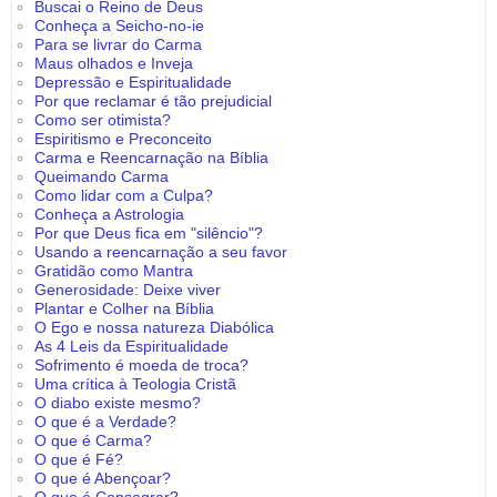
Buscai o Reino de Deus
Conheça a Seicho-no-ie
Para se livrar do Carma
Maus olhados e Inveja
Depressão e Espiritualidade
Por que reclamar é tão prejudicial
Como ser otimista?
Espiritismo e Preconceito
Carma e Reencarnação na Bíblia
Queimando Carma
Como lidar com a Culpa?
Conheça a Astrologia
Por que Deus fica em "silêncio"?
Usando a reencarnação a seu favor
Gratidão como Mantra
Generosidade: Deixe viver
Plantar e Colher na Bíblia
O Ego e nossa natureza Diabólica
As 4 Leis da Espiritualidade
Sofrimento é moeda de troca?
Uma crítica à Teologia Cristã
O diabo existe mesmo?
O que é a Verdade?
O que é Carma?
O que é Fé?
O que é Abençoar?