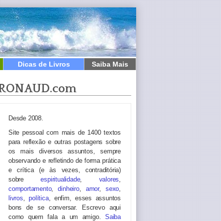
Dicas de Livros
Saiba Mais
RONAUD.com
Desde 2008.
Site pessoal com mais de 1400 textos
para reflexão e outras postagens sobre
os mais diversos assuntos, sempre
observando e refletindo de forma prática
e crítica (e às vezes, contraditória)
sobre
espiritualidade
,
valores
,
comportamento
,
dinheiro
,
amor
,
sexo
,
livros
,
política
, enfim, esses assuntos
bons de se conversar. Escrevo aqui
como quem fala a um amigo.
Saiba