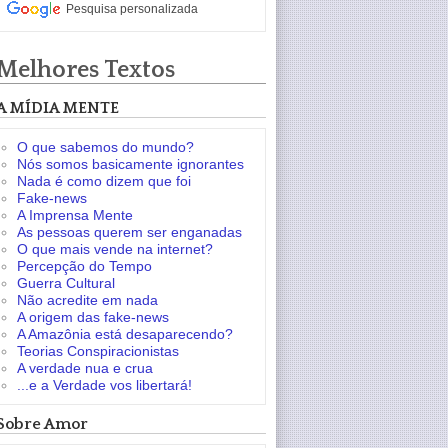
Pesquisa personalizada
Melhores Textos
A MÍDIA MENTE
O que sabemos do mundo?
Nós somos basicamente ignorantes
Nada é como dizem que foi
Fake-news
A Imprensa Mente
As pessoas querem ser enganadas
O que mais vende na internet?
Percepção do Tempo
Guerra Cultural
Não acredite em nada
A origem das fake-news
A Amazônia está desaparecendo?
Teorias Conspiracionistas
A verdade nua e crua
...e a Verdade vos libertará!
Sobre Amor