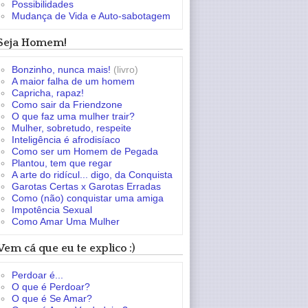
Possibilidades
Mudança de Vida e Auto-sabotagem
Seja Homem!
Bonzinho, nunca mais!
(livro)
A maior falha de um homem
Capricha, rapaz!
Como sair da Friendzone
O que faz uma mulher trair?
Mulher, sobretudo, respeite
Inteligência é afrodisíaco
Como ser um Homem de Pegada
Plantou, tem que regar
A arte do ridícul... digo, da Conquista
Garotas Certas x Garotas Erradas
Como (não) conquistar uma amiga
Impotência Sexual
Como Amar Uma Mulher
Vem cá que eu te explico :)
Perdoar é...
O que é Perdoar?
O que é Se Amar?