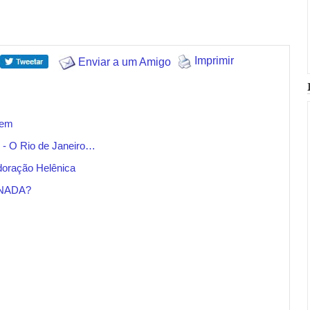
Imprimir
Enviar a um Amigo
gem
o - O Rio de Janeiro…
oração Helênica
INADA?