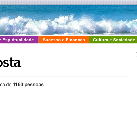
e Espiritualidade
Sucesso e Finanças
Cultura e Sociedade
osta
rca de
1160
pessoas