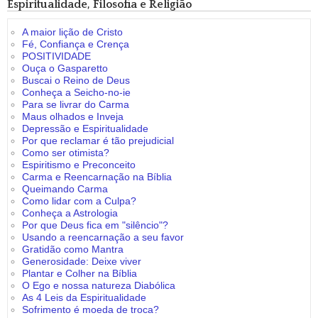
Espiritualidade, Filosofia e Religião
A maior lição de Cristo
Fé, Confiança e Crença
POSITIVIDADE
Ouça o Gasparetto
Buscai o Reino de Deus
Conheça a Seicho-no-ie
Para se livrar do Carma
Maus olhados e Inveja
Depressão e Espiritualidade
Por que reclamar é tão prejudicial
Como ser otimista?
Espiritismo e Preconceito
Carma e Reencarnação na Bíblia
Queimando Carma
Como lidar com a Culpa?
Conheça a Astrologia
Por que Deus fica em "silêncio"?
Usando a reencarnação a seu favor
Gratidão como Mantra
Generosidade: Deixe viver
Plantar e Colher na Bíblia
O Ego e nossa natureza Diabólica
As 4 Leis da Espiritualidade
Sofrimento é moeda de troca?