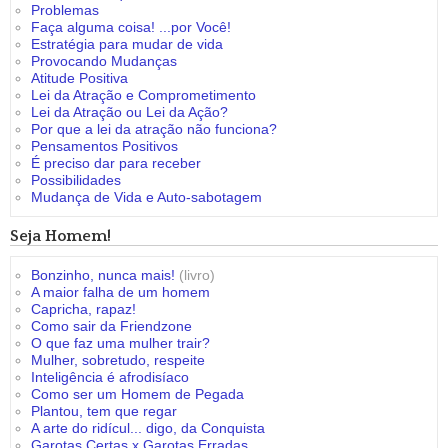
Problemas
Faça alguma coisa! ...por Você!
Estratégia para mudar de vida
Provocando Mudanças
Atitude Positiva
Lei da Atração e Comprometimento
Lei da Atração ou Lei da Ação?
Por que a lei da atração não funciona?
Pensamentos Positivos
É preciso dar para receber
Possibilidades
Mudança de Vida e Auto-sabotagem
Seja Homem!
Bonzinho, nunca mais!
(livro)
A maior falha de um homem
Capricha, rapaz!
Como sair da Friendzone
O que faz uma mulher trair?
Mulher, sobretudo, respeite
Inteligência é afrodisíaco
Como ser um Homem de Pegada
Plantou, tem que regar
A arte do ridícul... digo, da Conquista
Garotas Certas x Garotas Erradas