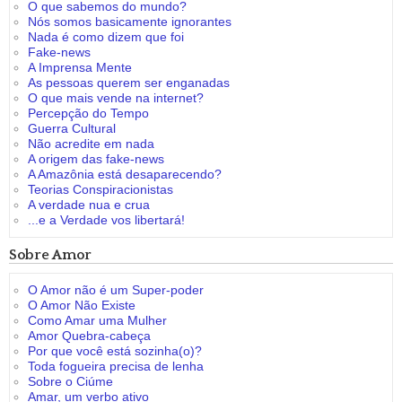
O que sabemos do mundo?
Nós somos basicamente ignorantes
Nada é como dizem que foi
Fake-news
A Imprensa Mente
As pessoas querem ser enganadas
O que mais vende na internet?
Percepção do Tempo
Guerra Cultural
Não acredite em nada
A origem das fake-news
A Amazônia está desaparecendo?
Teorias Conspiracionistas
A verdade nua e crua
...e a Verdade vos libertará!
Sobre Amor
O Amor não é um Super-poder
O Amor Não Existe
Como Amar uma Mulher
Amor Quebra-cabeça
Por que você está sozinha(o)?
Toda fogueira precisa de lenha
Sobre o Ciúme
Amar, um verbo ativo