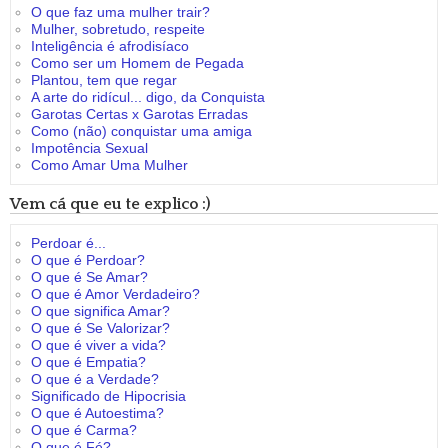
O que faz uma mulher trair?
Mulher, sobretudo, respeite
Inteligência é afrodisíaco
Como ser um Homem de Pegada
Plantou, tem que regar
A arte do ridícul... digo, da Conquista
Garotas Certas x Garotas Erradas
Como (não) conquistar uma amiga
Impotência Sexual
Como Amar Uma Mulher
Vem cá que eu te explico :)
Perdoar é...
O que é Perdoar?
O que é Se Amar?
O que é Amor Verdadeiro?
O que significa Amar?
O que é Se Valorizar?
O que é viver a vida?
O que é Empatia?
O que é a Verdade?
Significado de Hipocrisia
O que é Autoestima?
O que é Carma?
O que é Fé?