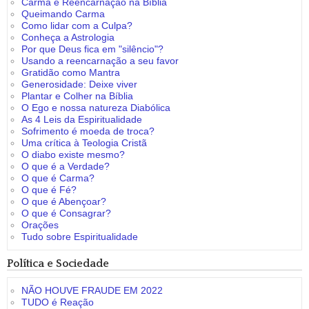
Carma e Reencarnação na Bíblia
Queimando Carma
Como lidar com a Culpa?
Conheça a Astrologia
Por que Deus fica em "silêncio"?
Usando a reencarnação a seu favor
Gratidão como Mantra
Generosidade: Deixe viver
Plantar e Colher na Bíblia
O Ego e nossa natureza Diabólica
As 4 Leis da Espiritualidade
Sofrimento é moeda de troca?
Uma crítica à Teologia Cristã
O diabo existe mesmo?
O que é a Verdade?
O que é Carma?
O que é Fé?
O que é Abençoar?
O que é Consagrar?
Orações
Tudo sobre Espiritualidade
Política e Sociedade
NÃO HOUVE FRAUDE EM 2022
TUDO é Reação