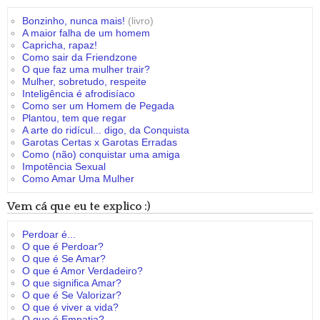
Bonzinho, nunca mais!
(livro)
A maior falha de um homem
Capricha, rapaz!
Como sair da Friendzone
O que faz uma mulher trair?
Mulher, sobretudo, respeite
Inteligência é afrodisíaco
Como ser um Homem de Pegada
Plantou, tem que regar
A arte do ridícul... digo, da Conquista
Garotas Certas x Garotas Erradas
Como (não) conquistar uma amiga
Impotência Sexual
Como Amar Uma Mulher
Vem cá que eu te explico :)
Perdoar é...
O que é Perdoar?
O que é Se Amar?
O que é Amor Verdadeiro?
O que significa Amar?
O que é Se Valorizar?
O que é viver a vida?
O que é Empatia?