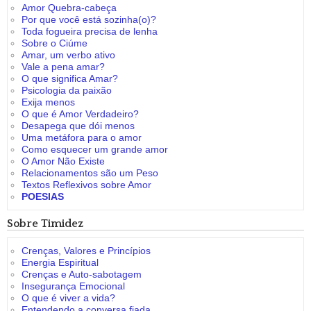
Amor Quebra-cabeça
Por que você está sozinha(o)?
Toda fogueira precisa de lenha
Sobre o Ciúme
Amar, um verbo ativo
Vale a pena amar?
O que significa Amar?
Psicologia da paixão
Exija menos
O que é Amor Verdadeiro?
Desapega que dói menos
Uma metáfora para o amor
Como esquecer um grande amor
O Amor Não Existe
Relacionamentos são um Peso
Textos Reflexivos sobre Amor
POESIAS
Sobre Timidez
Crenças, Valores e Princípios
Energia Espiritual
Crenças e Auto-sabotagem
Insegurança Emocional
O que é viver a vida?
Entendendo a conversa fiada