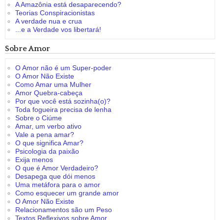
A Amazônia está desaparecendo?
Teorias Conspiracionistas
A verdade nua e crua
...e a Verdade vos libertará!
Sobre Amor
O Amor não é um Super-poder
O Amor Não Existe
Como Amar uma Mulher
Amor Quebra-cabeça
Por que você está sozinha(o)?
Toda fogueira precisa de lenha
Sobre o Ciúme
Amar, um verbo ativo
Vale a pena amar?
O que significa Amar?
Psicologia da paixão
Exija menos
O que é Amor Verdadeiro?
Desapega que dói menos
Uma metáfora para o amor
Como esquecer um grande amor
O Amor Não Existe
Relacionamentos são um Peso
Textos Reflexivos sobre Amor