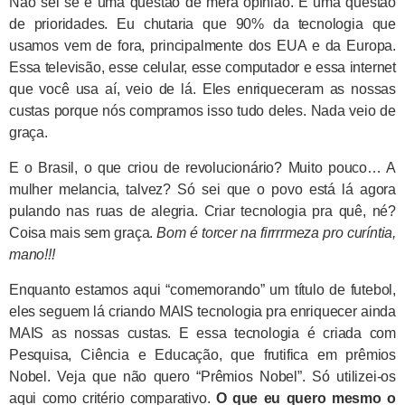
Não sei se é uma questão de mera opinião. É uma questão
de prioridades. Eu chutaria que 90% da tecnologia que
usamos vem de fora, principalmente dos EUA e da Europa.
Essa televisão, esse celular, esse computador e essa internet
que você usa aí, veio de lá. Eles enriqueceram as nossas
custas porque nós compramos isso tudo deles. Nada veio de
graça.
E o Brasil, o que criou de revolucionário? Muito pouco… A
mulher melancia, talvez? Só sei que o povo está lá agora
pulando nas ruas de alegria. Criar tecnologia pra quê, né?
Coisa mais sem graça.
Bom é torcer na firrrrmeza pro curíntia,
mano!!!
Enquanto estamos aqui “comemorando” um título de futebol,
eles seguem lá criando MAIS tecnologia pra enriquecer ainda
MAIS as nossas custas. E essa tecnologia é criada com
Pesquisa, Ciência e Educação, que frutifica em prêmios
Nobel. Veja que não quero “Prêmios Nobel”. Só utilizei-os
aqui como critério comparativo.
O que eu quero mesmo o