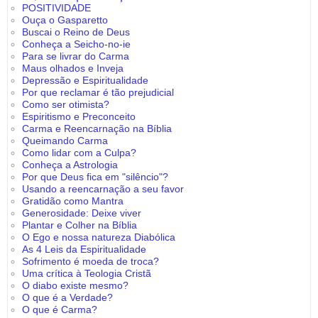
POSITIVIDADE
Ouça o Gasparetto
Buscai o Reino de Deus
Conheça a Seicho-no-ie
Para se livrar do Carma
Maus olhados e Inveja
Depressão e Espiritualidade
Por que reclamar é tão prejudicial
Como ser otimista?
Espiritismo e Preconceito
Carma e Reencarnação na Bíblia
Queimando Carma
Como lidar com a Culpa?
Conheça a Astrologia
Por que Deus fica em "silêncio"?
Usando a reencarnação a seu favor
Gratidão como Mantra
Generosidade: Deixe viver
Plantar e Colher na Bíblia
O Ego e nossa natureza Diabólica
As 4 Leis da Espiritualidade
Sofrimento é moeda de troca?
Uma crítica à Teologia Cristã
O diabo existe mesmo?
O que é a Verdade?
O que é Carma?