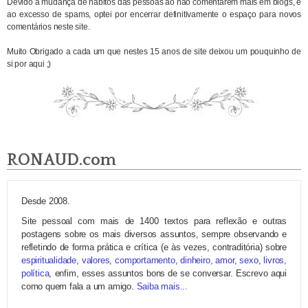
Devido à mudança de hábitos das pessoas ao não comentarem mais em blogs, e
ao excesso de spams, optei por encerrar definitivamente o espaço para novos
comentários neste site.
Muito Obrigado a cada um que nestes 15 anos de site deixou um pouquinho de
si por aqui ;)
RONAUD.com
Desde 2008.
Site pessoal com mais de 1400 textos para reflexão e outras
postagens sobre os mais diversos assuntos, sempre observando e
refletindo de forma prática e crítica (e às vezes, contraditória) sobre
espiritualidade
,
valores
,
comportamento
,
dinheiro
,
amor
,
sexo
,
livros
,
política
, enfim, esses assuntos bons de se conversar. Escrevo aqui
como quem fala a um amigo.
Saiba mais...