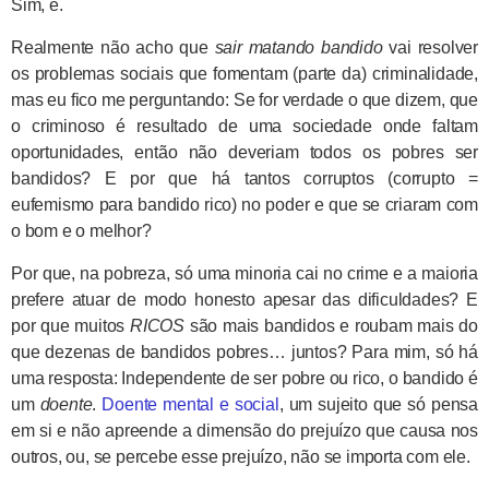
Sim, é.
Realmente não acho que
sair matando bandido
vai resolver
os problemas sociais que fomentam (parte da) criminalidade,
mas eu fico me perguntando: Se for verdade o que dizem, que
o criminoso é resultado de uma sociedade onde faltam
oportunidades, então não deveriam todos os pobres ser
bandidos? E por que há tantos corruptos (corrupto =
eufemismo para bandido rico) no poder e que se criaram com
o bom e o melhor?
Por que, na pobreza, só uma minoria cai no crime e a maioria
prefere atuar de modo honesto apesar das dificuldades? E
por que muitos
RICOS
são mais bandidos e roubam mais do
que dezenas de bandidos pobres… juntos? Para mim, só há
uma resposta: Independente de ser pobre ou rico, o bandido é
um
doente
.
Doente mental e social
, um sujeito que só pensa
em si e não apreende a dimensão do prejuízo que causa nos
outros, ou, se percebe esse prejuízo, não se importa com ele.