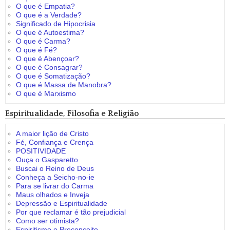
O que é Empatia?
O que é a Verdade?
Significado de Hipocrisia
O que é Autoestima?
O que é Carma?
O que é Fé?
O que é Abençoar?
O que é Consagrar?
O que é Somatização?
O que é Massa de Manobra?
O que é Marxismo
Espiritualidade, Filosofia e Religião
A maior lição de Cristo
Fé, Confiança e Crença
POSITIVIDADE
Ouça o Gasparetto
Buscai o Reino de Deus
Conheça a Seicho-no-ie
Para se livrar do Carma
Maus olhados e Inveja
Depressão e Espiritualidade
Por que reclamar é tão prejudicial
Como ser otimista?
Espiritismo e Preconceito