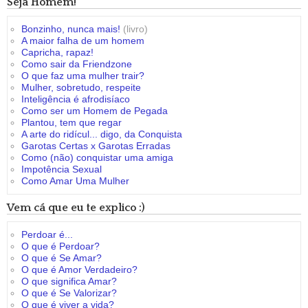
Seja Homem!
Bonzinho, nunca mais!
(livro)
A maior falha de um homem
Capricha, rapaz!
Como sair da Friendzone
O que faz uma mulher trair?
Mulher, sobretudo, respeite
Inteligência é afrodisíaco
Como ser um Homem de Pegada
Plantou, tem que regar
A arte do ridícul... digo, da Conquista
Garotas Certas x Garotas Erradas
Como (não) conquistar uma amiga
Impotência Sexual
Como Amar Uma Mulher
Vem cá que eu te explico :)
Perdoar é...
O que é Perdoar?
O que é Se Amar?
O que é Amor Verdadeiro?
O que significa Amar?
O que é Se Valorizar?
O que é viver a vida?