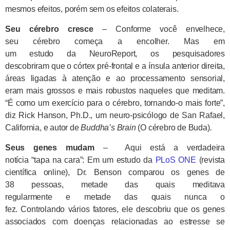
mesmos efeitos, porém sem os efeitos colaterais.
Seu cérebro cresce
– Conforme você envelhece,
seu cérebro começa a encolher. Mas em
um estudo da NeuroReport, os pesquisadores
descobriram que o córtex pré-frontal e a ínsula anterior direita,
áreas ligadas à atenção e ao processamento sensorial,
eram mais grossos e mais robustos naqueles que meditam.
“É como um exercício para o cérebro, tornando-o mais forte”,
diz Rick Hanson, Ph.D., um neuro-psicólogo de San Rafael,
California, e autor de
Buddha’s Brain
(O cérebro de Buda)
.
Seus genes mudam
– Aqui está a verdadeira
notícia “tapa na cara”: Em um estudo da
PLoS ONE
(revista
científica online), Dr. Benson comparou os genes de
38 pessoas, metade das quais meditava
regularmente e metade das quais nunca o
fez. Controlando vários fatores, ele descobriu que os genes
associados com doenças relacionadas ao estresse se