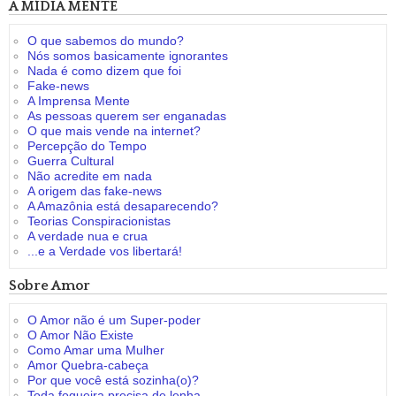
A MÍDIA MENTE
O que sabemos do mundo?
Nós somos basicamente ignorantes
Nada é como dizem que foi
Fake-news
A Imprensa Mente
As pessoas querem ser enganadas
O que mais vende na internet?
Percepção do Tempo
Guerra Cultural
Não acredite em nada
A origem das fake-news
A Amazônia está desaparecendo?
Teorias Conspiracionistas
A verdade nua e crua
...e a Verdade vos libertará!
Sobre Amor
O Amor não é um Super-poder
O Amor Não Existe
Como Amar uma Mulher
Amor Quebra-cabeça
Por que você está sozinha(o)?
Toda fogueira precisa de lenha