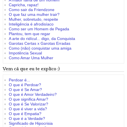
A maior falha de um homem
Capricha, rapaz!
Como sair da Friendzone
O que faz uma mulher trair?
Mulher, sobretudo, respeite
Inteligência é afrodisíaco
Como ser um Homem de Pegada
Plantou, tem que regar
A arte do ridícul... digo, da Conquista
Garotas Certas x Garotas Erradas
Como (não) conquistar uma amiga
Impotência Sexual
Como Amar Uma Mulher
Vem cá que eu te explico :)
Perdoar é...
O que é Perdoar?
O que é Se Amar?
O que é Amor Verdadeiro?
O que significa Amar?
O que é Se Valorizar?
O que é viver a vida?
O que é Empatia?
O que é a Verdade?
Significado de Hipocrisia