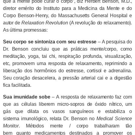
que a mente pode curar o corpo”, diz Herbert Benson, M.D.,
diretor emérito do Instituto para a Medicina da Mente e do
Corpo Benson-Henry, do Massachusetts General Hospital e
autor de
Relaxation Revolution
(A revolução do relaxamento).
As última promessas:
Seu corpo se sintoniza com seu estresse
– A pesquisa do
Dr. Benson concluiu que as práticas mente/corpo, como
meditação, yoga, tai chi, respiração profunda, visualização,
etc, promovem uma resposta de relaxamento, reprimindo a
liberação dos hormônios do estresse, cortisol e adrenalina.
Seu coração desacelera, a pressão arterial cai e a digestão
fica facilitada.
Sua imunidade sobe
– A resposta de relaxamento faz com
que as células liberem micro-sopros de óxido nítrico, um
gás que dilata os vasos sanguíneos e estabiliza o
sistema imunológico, relata Dr. Benson no
Medical Science
Monitor
. Métodos mente / corpo trabalharam tão
bem quanto medicamentos destinados a promover os