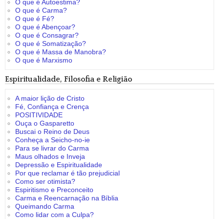
O que é Autoestima?
O que é Carma?
O que é Fé?
O que é Abençoar?
O que é Consagrar?
O que é Somatização?
O que é Massa de Manobra?
O que é Marxismo
Espiritualidade, Filosofia e Religião
A maior lição de Cristo
Fé, Confiança e Crença
POSITIVIDADE
Ouça o Gasparetto
Buscai o Reino de Deus
Conheça a Seicho-no-ie
Para se livrar do Carma
Maus olhados e Inveja
Depressão e Espiritualidade
Por que reclamar é tão prejudicial
Como ser otimista?
Espiritismo e Preconceito
Carma e Reencarnação na Bíblia
Queimando Carma
Como lidar com a Culpa?