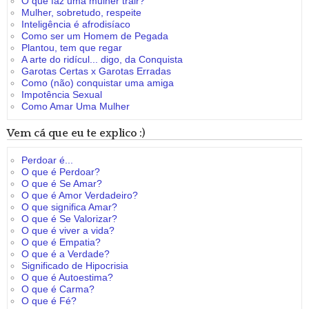
O que faz uma mulher trair?
Mulher, sobretudo, respeite
Inteligência é afrodisíaco
Como ser um Homem de Pegada
Plantou, tem que regar
A arte do ridícul... digo, da Conquista
Garotas Certas x Garotas Erradas
Como (não) conquistar uma amiga
Impotência Sexual
Como Amar Uma Mulher
Vem cá que eu te explico :)
Perdoar é...
O que é Perdoar?
O que é Se Amar?
O que é Amor Verdadeiro?
O que significa Amar?
O que é Se Valorizar?
O que é viver a vida?
O que é Empatia?
O que é a Verdade?
Significado de Hipocrisia
O que é Autoestima?
O que é Carma?
O que é Fé?