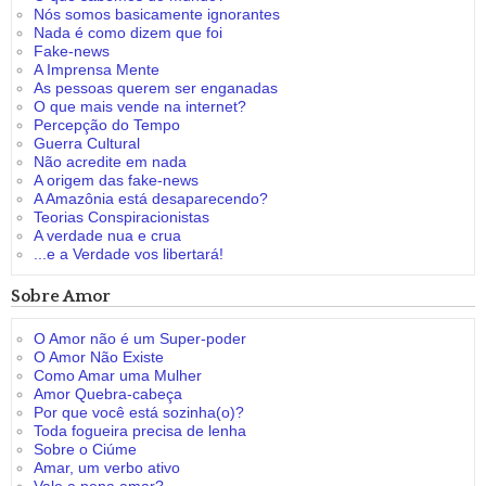
Nós somos basicamente ignorantes
Nada é como dizem que foi
Fake-news
A Imprensa Mente
As pessoas querem ser enganadas
O que mais vende na internet?
Percepção do Tempo
Guerra Cultural
Não acredite em nada
A origem das fake-news
A Amazônia está desaparecendo?
Teorias Conspiracionistas
A verdade nua e crua
...e a Verdade vos libertará!
Sobre Amor
O Amor não é um Super-poder
O Amor Não Existe
Como Amar uma Mulher
Amor Quebra-cabeça
Por que você está sozinha(o)?
Toda fogueira precisa de lenha
Sobre o Ciúme
Amar, um verbo ativo