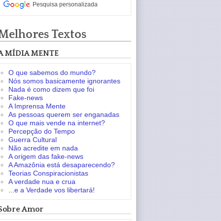
Pesquisa personalizada
Melhores Textos
A MÍDIA MENTE
O que sabemos do mundo?
Nós somos basicamente ignorantes
Nada é como dizem que foi
Fake-news
A Imprensa Mente
As pessoas querem ser enganadas
O que mais vende na internet?
Percepção do Tempo
Guerra Cultural
Não acredite em nada
A origem das fake-news
A Amazônia está desaparecendo?
Teorias Conspiracionistas
A verdade nua e crua
...e a Verdade vos libertará!
Sobre Amor