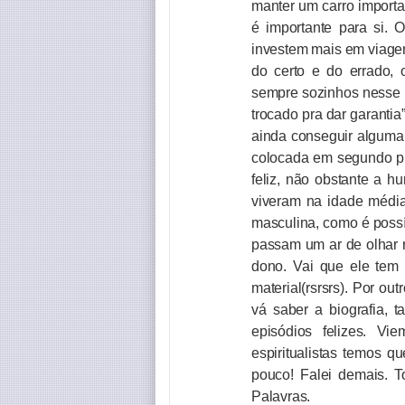
manter um carro importad
é importante para si. 
investem mais em viagen
do certo e do errado, 
sempre sozinhos nesse 
trocado pra dar garantia
ainda conseguir alguma 
colocada em segundo pl
feliz, não obstante a 
viveram na idade média.
masculina, como é poss
passam um ar de olhar r
dono. Vai que ele tem
material(rsrsrs). Por ou
vá saber a biografia, 
episódios felizes. Vi
espiritualistas temos qu
pouco! Falei demais. T
Palavras.