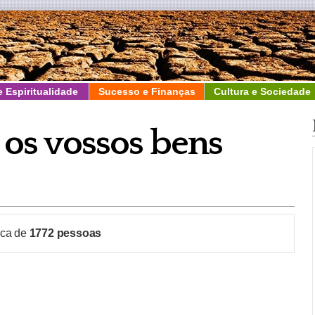
e Espiritualidade
Sucesso e Finanças
Cultura e Sociedade
 os vossos bens
rca de
1772
pessoas