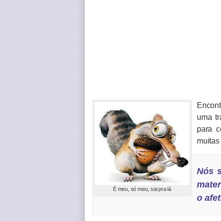
Encon
uma tr
para c
muitas
Nós s
mater
É meu, só meu, sai pra lá
o afe