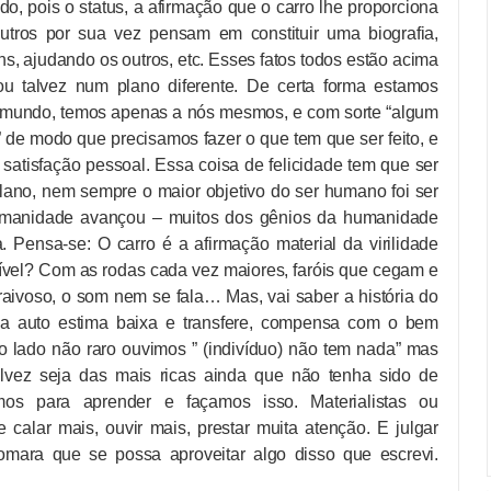
o, pois o status, a afirmação que o carro lhe proporciona
Outros por sua vez pensam em constituir uma biografia,
s, ajudando os outros, etc. Esses fatos todos estão acima
ou talvez num plano diferente. De certa forma estamos
mundo, temos apenas a nós mesmos, e com sorte “algum
” de modo que precisamos fazer o que tem que ser feito, e
satisfação pessoal. Essa coisa de felicidade tem que ser
ano, nem sempre o maior objetivo do ser humano foi ser
humanidade avançou – muitos dos gênios da humanidade
 Pensa-se: O carro é a afirmação material da virilidade
ível? Com as rodas cada vez maiores, faróis que cegam e
aivoso, o som nem se fala… Mas, vai saber a história do
 a auto estima baixa e transfere, compensa com o bem
tro lado não raro ouvimos ” (indivíduo) não tem nada” mas
talvez seja das mais ricas ainda que não tenha sido de
emos para aprender e façamos isso. Materialistas ou
e calar mais, ouvir mais, prestar muita atenção. E julgar
omara que se possa aproveitar algo disso que escrevi.