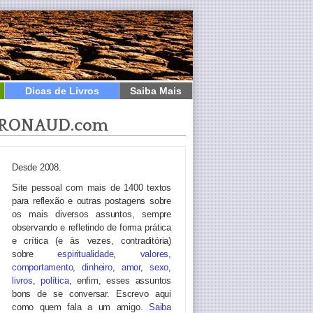
Dicas de Livros
Saiba Mais
RONAUD.com
Desde 2008.
Site pessoal com mais de 1400 textos
para reflexão e outras postagens sobre
os mais diversos assuntos, sempre
observando e refletindo de forma prática
e crítica (e às vezes, contraditória)
sobre
espiritualidade
,
valores
,
comportamento
,
dinheiro
,
amor
,
sexo
,
livros
,
política
, enfim, esses assuntos
bons de se conversar. Escrevo aqui
como quem fala a um amigo.
Saiba