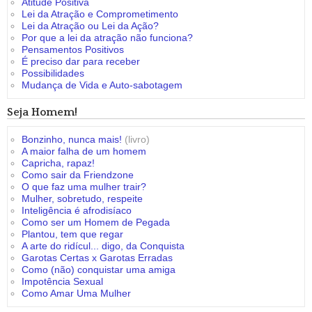
Atitude Positiva
Lei da Atração e Comprometimento
Lei da Atração ou Lei da Ação?
Por que a lei da atração não funciona?
Pensamentos Positivos
É preciso dar para receber
Possibilidades
Mudança de Vida e Auto-sabotagem
Seja Homem!
Bonzinho, nunca mais!
(livro)
A maior falha de um homem
Capricha, rapaz!
Como sair da Friendzone
O que faz uma mulher trair?
Mulher, sobretudo, respeite
Inteligência é afrodisíaco
Como ser um Homem de Pegada
Plantou, tem que regar
A arte do ridícul... digo, da Conquista
Garotas Certas x Garotas Erradas
Como (não) conquistar uma amiga
Impotência Sexual
Como Amar Uma Mulher