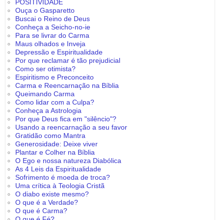
POSITIVIDADE
Ouça o Gasparetto
Buscai o Reino de Deus
Conheça a Seicho-no-ie
Para se livrar do Carma
Maus olhados e Inveja
Depressão e Espiritualidade
Por que reclamar é tão prejudicial
Como ser otimista?
Espiritismo e Preconceito
Carma e Reencarnação na Bíblia
Queimando Carma
Como lidar com a Culpa?
Conheça a Astrologia
Por que Deus fica em "silêncio"?
Usando a reencarnação a seu favor
Gratidão como Mantra
Generosidade: Deixe viver
Plantar e Colher na Bíblia
O Ego e nossa natureza Diabólica
As 4 Leis da Espiritualidade
Sofrimento é moeda de troca?
Uma crítica à Teologia Cristã
O diabo existe mesmo?
O que é a Verdade?
O que é Carma?
O que é Fé?