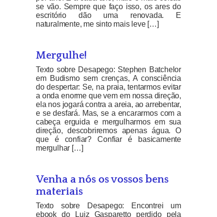
se vão. Sempre que faço isso, os ares do
escritório dão uma renovada. E
naturalmente, me sinto mais leve […]
Mergulhe!
Texto sobre Desapego: Stephen Batchelor
em Budismo sem crenças, A consciência
do despertar: Se, na praia, tentarmos evitar
a onda enorme que vem em nossa direção,
ela nos jogará contra a areia, ao arrebentar,
e se desfará. Mas, se a encararmos com a
cabeça erguida e mergulharmos em sua
direção, descobriremos apenas água. O
que é confiar? Confiar é basicamente
mergulhar […]
Venha a nós os vossos bens
materiais
Texto sobre Desapego: Encontrei um
ebook do Luiz Gasparetto perdido pela