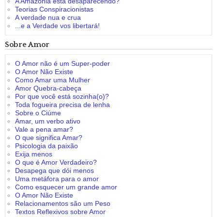
A Amazônia está desaparecendo?
Teorias Conspiracionistas
A verdade nua e crua
...e a Verdade vos libertará!
Sobre Amor
O Amor não é um Super-poder
O Amor Não Existe
Como Amar uma Mulher
Amor Quebra-cabeça
Por que você está sozinha(o)?
Toda fogueira precisa de lenha
Sobre o Ciúme
Amar, um verbo ativo
Vale a pena amar?
O que significa Amar?
Psicologia da paixão
Exija menos
O que é Amor Verdadeiro?
Desapega que dói menos
Uma metáfora para o amor
Como esquecer um grande amor
O Amor Não Existe
Relacionamentos são um Peso
Textos Reflexivos sobre Amor