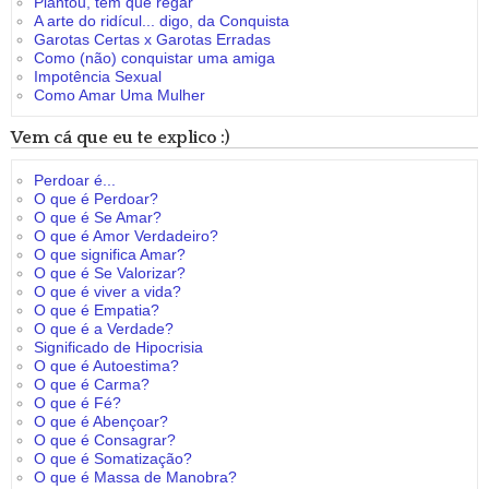
Plantou, tem que regar
A arte do ridícul... digo, da Conquista
Garotas Certas x Garotas Erradas
Como (não) conquistar uma amiga
Impotência Sexual
Como Amar Uma Mulher
Vem cá que eu te explico :)
Perdoar é...
O que é Perdoar?
O que é Se Amar?
O que é Amor Verdadeiro?
O que significa Amar?
O que é Se Valorizar?
O que é viver a vida?
O que é Empatia?
O que é a Verdade?
Significado de Hipocrisia
O que é Autoestima?
O que é Carma?
O que é Fé?
O que é Abençoar?
O que é Consagrar?
O que é Somatização?
O que é Massa de Manobra?