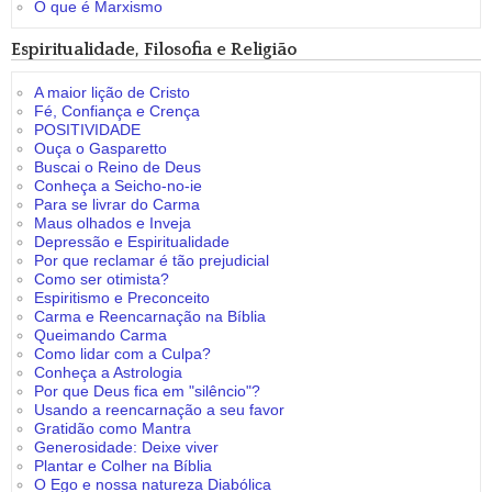
O que é Marxismo
Espiritualidade, Filosofia e Religião
A maior lição de Cristo
Fé, Confiança e Crença
POSITIVIDADE
Ouça o Gasparetto
Buscai o Reino de Deus
Conheça a Seicho-no-ie
Para se livrar do Carma
Maus olhados e Inveja
Depressão e Espiritualidade
Por que reclamar é tão prejudicial
Como ser otimista?
Espiritismo e Preconceito
Carma e Reencarnação na Bíblia
Queimando Carma
Como lidar com a Culpa?
Conheça a Astrologia
Por que Deus fica em "silêncio"?
Usando a reencarnação a seu favor
Gratidão como Mantra
Generosidade: Deixe viver
Plantar e Colher na Bíblia
O Ego e nossa natureza Diabólica