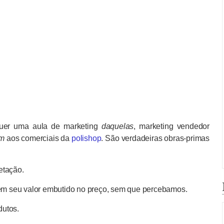
quer uma aula de marketing
daquelas
, marketing vendedor
um
aos comerciais da
polishop
. São verdadeiras obras-primas
etação.
tem seu valor embutido no preço, sem que percebamos.
dutos.