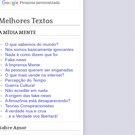
Pesquisa personalizada
Melhores Textos
A MÍDIA MENTE
O que sabemos do mundo?
Nós somos basicamente ignorantes
Nada é como dizem que foi
Fake-news
A Imprensa Mente
As pessoas querem ser enganadas
O que mais vende na internet?
Percepção do Tempo
Guerra Cultural
Não acredite em nada
A origem das fake-news
A Amazônia está desaparecendo?
Teorias Conspiracionistas
A verdade nua e crua
...e a Verdade vos libertará!
Sobre Amor