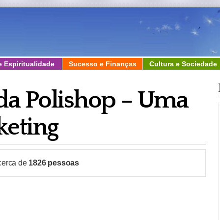
e Espiritualidade
Sucesso e Finanças
Cultura e Sociedade
da Polishop – Uma
keting
 cerca de
1826
pessoas