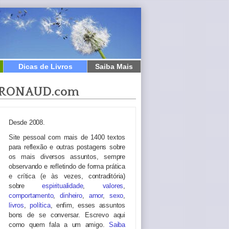
Dicas de Livros
Saiba Mais
RONAUD.com
Desde 2008.
Site pessoal com mais de 1400 textos
para reflexão e outras postagens sobre
os mais diversos assuntos, sempre
observando e refletindo de forma prática
e crítica (e às vezes, contraditória)
sobre
espiritualidade
,
valores
,
comportamento
,
dinheiro
,
amor
,
sexo
,
livros
,
política
, enfim, esses assuntos
bons de se conversar. Escrevo aqui
como quem fala a um amigo.
Saiba