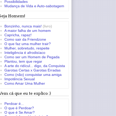
Possibilidades
Mudança de Vida e Auto-sabotagem
Seja Homem!
Bonzinho, nunca mais!
(livro)
A maior falha de um homem
Capricha, rapaz!
Como sair da Friendzone
O que faz uma mulher trair?
Mulher, sobretudo, respeite
Inteligência é afrodisíaco
Como ser um Homem de Pegada
Plantou, tem que regar
A arte do ridícul... digo, da Conquista
Garotas Certas x Garotas Erradas
Como (não) conquistar uma amiga
Impotência Sexual
Como Amar Uma Mulher
Vem cá que eu te explico :)
Perdoar é...
O que é Perdoar?
O que é Se Amar?