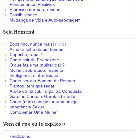
Pensamentos Positivos
É preciso dar para receber
Possibilidades
Mudança de Vida e Auto-sabotagem
Seja Homem!
Bonzinho, nunca mais!
(livro)
A maior falha de um homem
Capricha, rapaz!
Como sair da Friendzone
O que faz uma mulher trair?
Mulher, sobretudo, respeite
Inteligência é afrodisíaco
Como ser um Homem de Pegada
Plantou, tem que regar
A arte do ridícul... digo, da Conquista
Garotas Certas x Garotas Erradas
Como (não) conquistar uma amiga
Impotência Sexual
Como Amar Uma Mulher
Vem cá que eu te explico :)
Perdoar é...