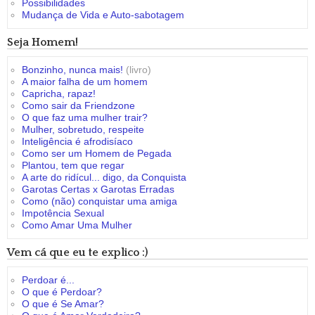
Possibilidades
Mudança de Vida e Auto-sabotagem
Seja Homem!
Bonzinho, nunca mais!
(livro)
A maior falha de um homem
Capricha, rapaz!
Como sair da Friendzone
O que faz uma mulher trair?
Mulher, sobretudo, respeite
Inteligência é afrodisíaco
Como ser um Homem de Pegada
Plantou, tem que regar
A arte do ridícul... digo, da Conquista
Garotas Certas x Garotas Erradas
Como (não) conquistar uma amiga
Impotência Sexual
Como Amar Uma Mulher
Vem cá que eu te explico :)
Perdoar é...
O que é Perdoar?
O que é Se Amar?