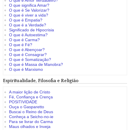
O que é Amor Verdadeiro?
O que significa Amar?
O que é Se Valorizar?
O que é viver a vida?
O que é Empatia?
O que é a Verdade?
Significado de Hipocrisia
O que é Autoestima?
O que é Carma?
O que é Fé?
O que é Abençoar?
O que é Consagrar?
O que é Somatização?
O que é Massa de Manobra?
O que é Marxismo
Espiritualidade, Filosofia e Religião
A maior lição de Cristo
Fé, Confiança e Crença
POSITIVIDADE
Ouça o Gasparetto
Buscai o Reino de Deus
Conheça a Seicho-no-ie
Para se livrar do Carma
Maus olhados e Inveja