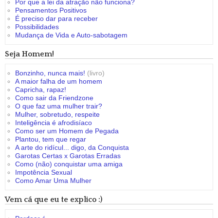
Por que a lei da atração não funciona?
Pensamentos Positivos
É preciso dar para receber
Possibilidades
Mudança de Vida e Auto-sabotagem
Seja Homem!
Bonzinho, nunca mais!
(livro)
A maior falha de um homem
Capricha, rapaz!
Como sair da Friendzone
O que faz uma mulher trair?
Mulher, sobretudo, respeite
Inteligência é afrodisíaco
Como ser um Homem de Pegada
Plantou, tem que regar
A arte do ridícul... digo, da Conquista
Garotas Certas x Garotas Erradas
Como (não) conquistar uma amiga
Impotência Sexual
Como Amar Uma Mulher
Vem cá que eu te explico :)