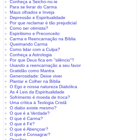
Conheça a Seicho-no-ie
Para se livrar do Carma
Maus olhados e Inveja
Depressão e Espiritualidade
Por que reclamar é tão prejudicial
Como ser otimista?
Espiritismo e Preconceito
Carma e Reencarnação na Bíblia
Queimando Carma
Como lidar com a Culpa?
Conheça a Astrologia
Por que Deus fica em "silêncio"?
Usando a reencarnação a seu favor
Gratidão como Mantra
Generosidade: Deixe viver
Plantar e Colher na Bíblia
O Ego e nossa natureza Diabólica
As 4 Leis da Espiritualidade
Sofrimento é moeda de troca?
Uma crítica à Teologia Cristã
O diabo existe mesmo?
O que é a Verdade?
O que é Carma?
O que é Fé?
O que é Abençoar?
O que é Consagrar?
Orações