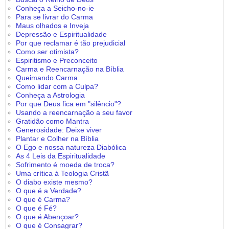
Conheça a Seicho-no-ie
Para se livrar do Carma
Maus olhados e Inveja
Depressão e Espiritualidade
Por que reclamar é tão prejudicial
Como ser otimista?
Espiritismo e Preconceito
Carma e Reencarnação na Bíblia
Queimando Carma
Como lidar com a Culpa?
Conheça a Astrologia
Por que Deus fica em "silêncio"?
Usando a reencarnação a seu favor
Gratidão como Mantra
Generosidade: Deixe viver
Plantar e Colher na Bíblia
O Ego e nossa natureza Diabólica
As 4 Leis da Espiritualidade
Sofrimento é moeda de troca?
Uma crítica à Teologia Cristã
O diabo existe mesmo?
O que é a Verdade?
O que é Carma?
O que é Fé?
O que é Abençoar?
O que é Consagrar?