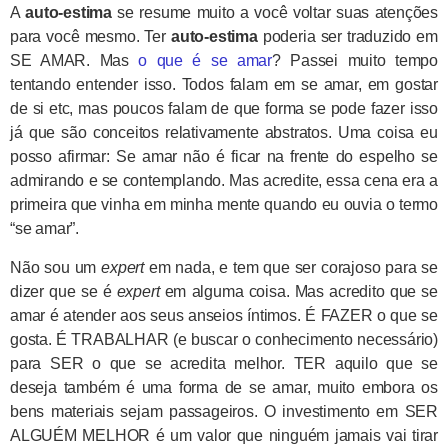
A
auto-estima
se resume muito a você voltar suas atenções
para você mesmo. Ter
auto-estima
poderia ser traduzido em
SE AMAR. Mas
o que é se amar
? Passei muito tempo
tentando entender isso. Todos falam em se amar, em gostar
de si etc, mas poucos falam de que forma se pode fazer isso
já que são conceitos relativamente abstratos. Uma coisa eu
posso afirmar: Se amar não é ficar na frente do espelho se
admirando e se contemplando. Mas acredite, essa cena era a
primeira que vinha em minha mente quando eu ouvia o termo
“se amar”.
Não sou um
expert
em nada, e tem que ser corajoso para se
dizer que se é
expert
em alguma coisa. Mas acredito que se
amar é atender aos seus anseios íntimos. É FAZER o que se
gosta. É TRABALHAR (e buscar o conhecimento necessário)
para SER o que se acredita melhor. TER aquilo que se
deseja também é uma forma de se amar, muito embora os
bens materiais sejam passageiros. O investimento em SER
ALGUÉM MELHOR é um valor que ninguém jamais vai tirar