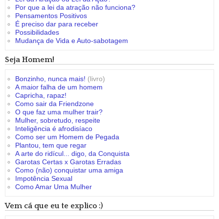
Por que a lei da atração não funciona?
Pensamentos Positivos
É preciso dar para receber
Possibilidades
Mudança de Vida e Auto-sabotagem
Seja Homem!
Bonzinho, nunca mais!
(livro)
A maior falha de um homem
Capricha, rapaz!
Como sair da Friendzone
O que faz uma mulher trair?
Mulher, sobretudo, respeite
Inteligência é afrodisíaco
Como ser um Homem de Pegada
Plantou, tem que regar
A arte do ridícul... digo, da Conquista
Garotas Certas x Garotas Erradas
Como (não) conquistar uma amiga
Impotência Sexual
Como Amar Uma Mulher
Vem cá que eu te explico :)