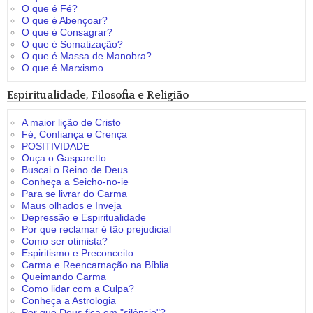
O que é Fé?
O que é Abençoar?
O que é Consagrar?
O que é Somatização?
O que é Massa de Manobra?
O que é Marxismo
Espiritualidade, Filosofia e Religião
A maior lição de Cristo
Fé, Confiança e Crença
POSITIVIDADE
Ouça o Gasparetto
Buscai o Reino de Deus
Conheça a Seicho-no-ie
Para se livrar do Carma
Maus olhados e Inveja
Depressão e Espiritualidade
Por que reclamar é tão prejudicial
Como ser otimista?
Espiritismo e Preconceito
Carma e Reencarnação na Bíblia
Queimando Carma
Como lidar com a Culpa?
Conheça a Astrologia
Por que Deus fica em "silêncio"?