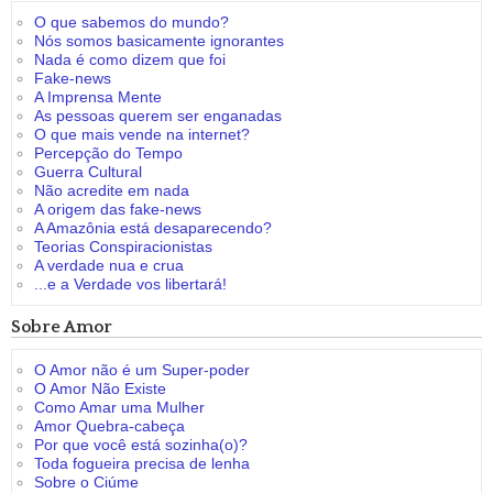
O que sabemos do mundo?
Nós somos basicamente ignorantes
Nada é como dizem que foi
Fake-news
A Imprensa Mente
As pessoas querem ser enganadas
O que mais vende na internet?
Percepção do Tempo
Guerra Cultural
Não acredite em nada
A origem das fake-news
A Amazônia está desaparecendo?
Teorias Conspiracionistas
A verdade nua e crua
...e a Verdade vos libertará!
Sobre Amor
O Amor não é um Super-poder
O Amor Não Existe
Como Amar uma Mulher
Amor Quebra-cabeça
Por que você está sozinha(o)?
Toda fogueira precisa de lenha
Sobre o Ciúme