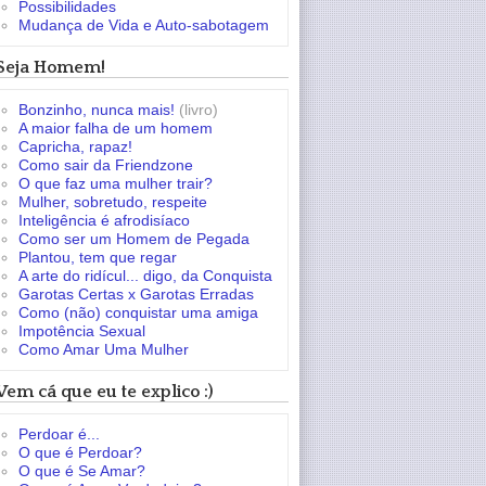
Possibilidades
Mudança de Vida e Auto-sabotagem
Seja Homem!
Bonzinho, nunca mais!
(livro)
A maior falha de um homem
Capricha, rapaz!
Como sair da Friendzone
O que faz uma mulher trair?
Mulher, sobretudo, respeite
Inteligência é afrodisíaco
Como ser um Homem de Pegada
Plantou, tem que regar
A arte do ridícul... digo, da Conquista
Garotas Certas x Garotas Erradas
Como (não) conquistar uma amiga
Impotência Sexual
Como Amar Uma Mulher
Vem cá que eu te explico :)
Perdoar é...
O que é Perdoar?
O que é Se Amar?