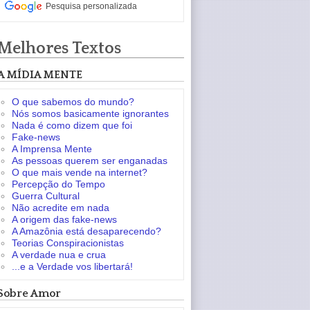
Pesquisa personalizada
Melhores Textos
A MÍDIA MENTE
O que sabemos do mundo?
Nós somos basicamente ignorantes
Nada é como dizem que foi
Fake-news
A Imprensa Mente
As pessoas querem ser enganadas
O que mais vende na internet?
Percepção do Tempo
Guerra Cultural
Não acredite em nada
A origem das fake-news
A Amazônia está desaparecendo?
Teorias Conspiracionistas
A verdade nua e crua
...e a Verdade vos libertará!
Sobre Amor