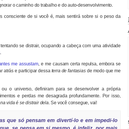
gnorar o caminho do trabalho e do auto-desenvolvimento.
 consciente de si você é, mais sentirá sobre si o peso da
 tentando se distrair, ocupando a cabeça com uma atividade
s
.
inantes me assustam
, e me causam certa repulsa, embora se
r atrás e participar dessa
terra de fantasias
de modo que me
u o universo, definiram para se desenvolver a própria
rimentos e perdas me desagrada profundamente. Por isso,
na vida é se distrair dela
. Se você consegue, vai!
as que só pensam em divertí-lo e em impedi-lo
ue, se pensa em si mesmo, é infeliz, por mais