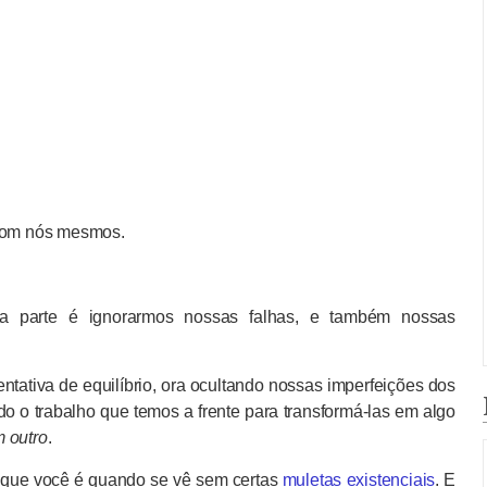
 com nós mesmos.
sa parte é ignorarmos nossas falhas, e também nossas
ntativa de equilíbrio, ora ocultando nossas imperfeições dos
o o trabalho que temos a frente para transformá-las em algo
 outro
.
e que você é quando se vê sem certas
muletas existenciais
. E