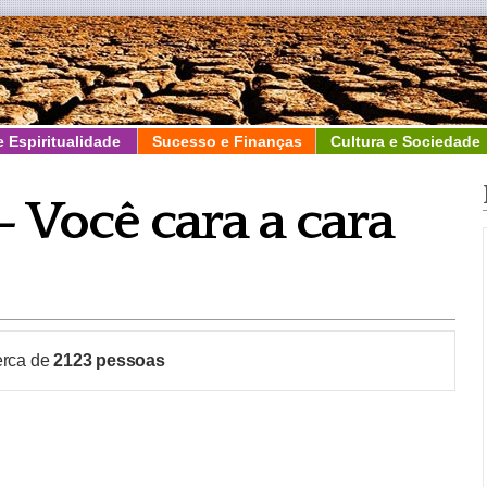
e Espiritualidade
Sucesso e Finanças
Cultura e Sociedade
 Você cara a cara
erca de
2123
pessoas