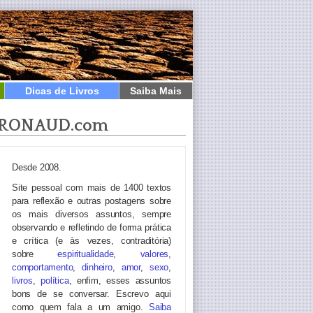
Dicas de Livros
Saiba Mais
RONAUD.com
Desde 2008.
Site pessoal com mais de 1400 textos
para reflexão e outras postagens sobre
os mais diversos assuntos, sempre
observando e refletindo de forma prática
e crítica (e às vezes, contraditória)
sobre
espiritualidade
,
valores
,
comportamento
,
dinheiro
,
amor
,
sexo
,
livros
,
política
, enfim, esses assuntos
bons de se conversar. Escrevo aqui
como quem fala a um amigo.
Saiba