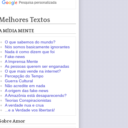
Pesquisa personalizada
Melhores Textos
A MÍDIA MENTE
O que sabemos do mundo?
Nós somos basicamente ignorantes
Nada é como dizem que foi
Fake-news
A Imprensa Mente
As pessoas querem ser enganadas
O que mais vende na internet?
Percepção do Tempo
Guerra Cultural
Não acredite em nada
A origem das fake-news
A Amazônia está desaparecendo?
Teorias Conspiracionistas
A verdade nua e crua
...e a Verdade vos libertará!
Sobre Amor