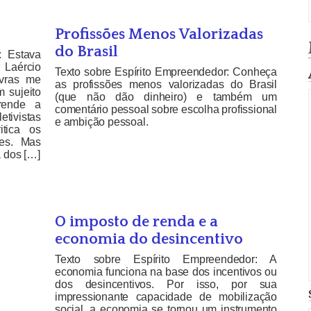
Profissões Menos Valorizadas
do Brasil
: Estava
 Laércio
Texto sobre Espírito Empreendedor: Conheça
vras me
as profissões menos valorizadas do Brasil
m sujeito
(que não dão dinheiro) e também um
rende a
comentário pessoal sobre escolha profissional
letivistas
e ambição pessoal.
itica os
ões. Mas
 dos […]
O imposto de renda e a
economia do desincentivo
Texto sobre Espírito Empreendedor: A
economia funciona na base dos incentivos ou
dos desincentivos. Por isso, por sua
impressionante capacidade de mobilização
social, a economia se tornou um instrumento