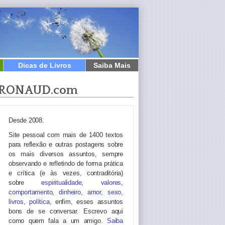
Dicas de Livros
Saiba Mais
RONAUD.com
Desde 2008.
Site pessoal com mais de 1400 textos
para reflexão e outras postagens sobre
os mais diversos assuntos, sempre
observando e refletindo de forma prática
e crítica (e às vezes, contraditória)
sobre
espiritualidade
,
valores
,
comportamento
,
dinheiro
,
amor
,
sexo
,
livros
,
política
, enfim, esses assuntos
bons de se conversar. Escrevo aqui
como quem fala a um amigo.
Saiba