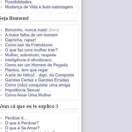
Possibilidades
Mudança de Vida e Auto-sabotagem
Seja Homem!
Bonzinho, nunca mais!
(livro)
A maior falha de um homem
Capricha, rapaz!
Como sair da Friendzone
O que faz uma mulher trair?
Mulher, sobretudo, respeite
Inteligência é afrodisíaco
Como ser um Homem de Pegada
Plantou, tem que regar
A arte do ridícul... digo, da Conquista
Garotas Certas x Garotas Erradas
Como (não) conquistar uma amiga
Impotência Sexual
Como Amar Uma Mulher
Vem cá que eu te explico :)
Perdoar é...
O que é Perdoar?
O que é Se Amar?