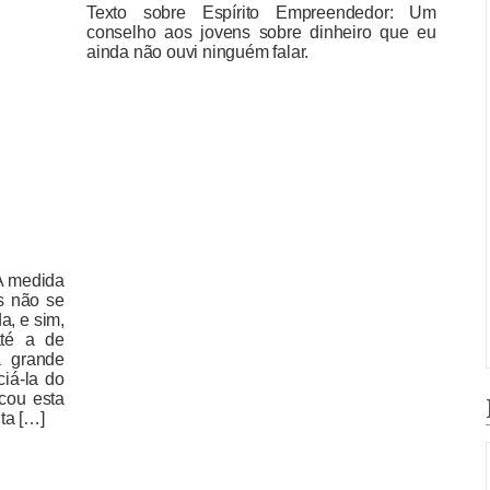
Texto sobre Espírito Empreendedor: Um
conselho aos jovens sobre dinheiro que eu
ainda não ouvi ninguém falar.
A medida
s não se
a, e sim,
até a de
a grande
ciá-la do
cou esta
ta […]