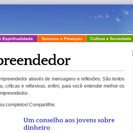
e Espiritualidade
Sucesso e Finanças
Cultura e Sociedade
preendedor
 Empreendedor através de mensagens e reflexões. São textos
s, críticas e reflexivas, enfim, para você entender melhor os
 Empreendedor.
xtos completos! Compartilhe:
Um conselho aos jovens sobre
dinheiro