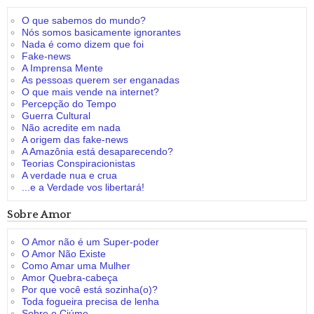
O que sabemos do mundo?
Nós somos basicamente ignorantes
Nada é como dizem que foi
Fake-news
A Imprensa Mente
As pessoas querem ser enganadas
O que mais vende na internet?
Percepção do Tempo
Guerra Cultural
Não acredite em nada
A origem das fake-news
A Amazônia está desaparecendo?
Teorias Conspiracionistas
A verdade nua e crua
...e a Verdade vos libertará!
Sobre Amor
O Amor não é um Super-poder
O Amor Não Existe
Como Amar uma Mulher
Amor Quebra-cabeça
Por que você está sozinha(o)?
Toda fogueira precisa de lenha
Sobre o Ciúme