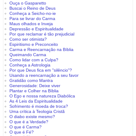
Ouça o Gasparetto
Buscai o Reino de Deus
Conheça a Seicho-no-ie
Para se livrar do Carma
Maus olhados e Inveja
Depressão e Espiritualidade
Por que reclamar é tão prejudicial
Como ser otimista?
Espiritismo e Preconceito
Carma e Reencarnação na Bíblia
Queimando Carma
Como lidar com a Culpa?
Conheça a Astrologia
Por que Deus fica em "silêncio"?
Usando a reencarnação a seu favor
Gratidão como Mantra
Generosidade: Deixe viver
Plantar e Colher na Bíblia
O Ego e nossa natureza Diabólica
As 4 Leis da Espiritualidade
Sofrimento é moeda de troca?
Uma crítica à Teologia Cristã
O diabo existe mesmo?
O que é a Verdade?
O que é Carma?
O que é Fé?