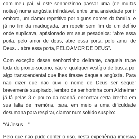
com meu pai, vi este senhorzinho passar uma (de muitas
noites) numa angústia infindável, entre uma ansiedade por ir
embora, um clamor repetitivo por alguns nomes da família, e
já no fim da madrugada, um repetir sem fim de um delírio
onde suplicava, aprisionado em seus pesadelos: “abre essa
porta, pelo amor de deus, abre essa porta, pelo amor de
Deus… abre essa porta, PELO AMOR DE DEUS”.
Com exceção desse senhorzinho delirante, daquela trupe
toda do pronto-socorro, não vi qualquer vestígio de busca por
algo transcendental que lhes tirasse daquela angústia. Para
não dizer que não ouvi o nome de Deus ser sequer
brevemente suspirado, lembro da senhorinha com Alzheimer
já lá pelas 3 e pouco da manhã, encontrar certa brecha em
sua falta de memória, para, em meio a uma dificuldade
desumana para respirar, clamar num sofrido suspiro:
“Ai Jesus…”
Pelo que não pude conter o riso, nesta experiência imersiva