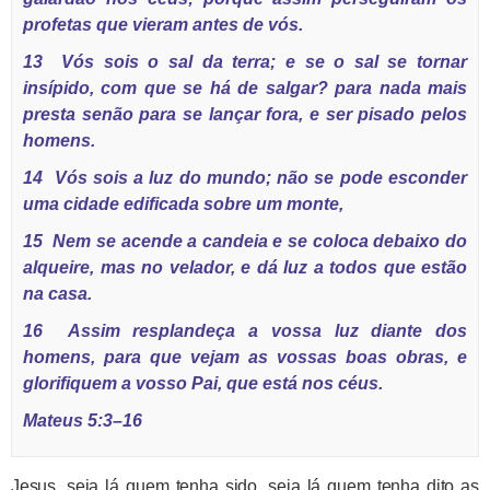
profetas que
vieram
antes de vós.
13
Vós sois o sal da terra; e se o sal se tornar
insípido, com que se há de salgar? para nada mais
presta senão para se lançar fora, e ser pisado pelos
homens.
14
Vós sois a luz do mundo; não se pode esconder
uma cidade edificada sobre um monte,
15
Nem se acende a candeia e se coloca debaixo do
alqueire, mas no velador, e dá luz a todos que estão
na casa.
16
Assim resplandeça a vossa luz diante dos
homens, para que vejam as vossas boas obras, e
glorifiquem a vosso Pai, que
está
nos céus.
Mateus 5:3–16
Jesus, seja lá quem tenha sido, seja lá quem tenha dito as