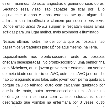
estéril, murmurando suas angústias e gemendo suas dores.
Segundo essa visão, são capazes de ficar por lá o
equivalente a anos e anos terrenos, até que algum dia
admitam sua impotência e clamem por socorro
aos céus
.
Donde então
anjos de luz
surgem e resgatam essas almas
sofridas para um lugar melhor, mais acolhedor e iluminado.
Nessas últimas noites me dei conta que os hospitais não
passam de verdadeiros purgatórios aqui mesmo, na Terra.
Especialmente nos pronto-socorros, onde as pessoas
chegam desesperadas. No pronto-socorro vi uma senhorinha
com Alzheimer, outro jovem gravemente enfermo, um senhor
de meia idade com início de AVC, outro com AVC já ocorrido,
não conseguindo mais falar, outro jovem com perna quebrada
porque caiu do telhado, outro com calcanhar quebrado por
queda de moto, outro recém-descoberto um câncer no
estômago, outra senhora com varizes estouradas, outro
desgraçado que vomitou na enfermaria por 3 vezes, outro