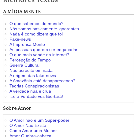
Melhores Textos
A MÍDIA MENTE
O que sabemos do mundo?
Nós somos basicamente ignorantes
Nada é como dizem que foi
Fake-news
A Imprensa Mente
As pessoas querem ser enganadas
O que mais vende na internet?
Percepção do Tempo
Guerra Cultural
Não acredite em nada
A origem das fake-news
A Amazônia está desaparecendo?
Teorias Conspiracionistas
A verdade nua e crua
...e a Verdade vos libertará!
Sobre Amor
O Amor não é um Super-poder
O Amor Não Existe
Como Amar uma Mulher
Amor Quebra-cabeça