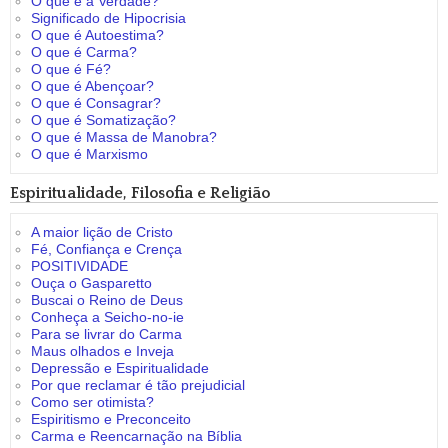
O que é a Verdade?
Significado de Hipocrisia
O que é Autoestima?
O que é Carma?
O que é Fé?
O que é Abençoar?
O que é Consagrar?
O que é Somatização?
O que é Massa de Manobra?
O que é Marxismo
Espiritualidade, Filosofia e Religião
A maior lição de Cristo
Fé, Confiança e Crença
POSITIVIDADE
Ouça o Gasparetto
Buscai o Reino de Deus
Conheça a Seicho-no-ie
Para se livrar do Carma
Maus olhados e Inveja
Depressão e Espiritualidade
Por que reclamar é tão prejudicial
Como ser otimista?
Espiritismo e Preconceito
Carma e Reencarnação na Bíblia