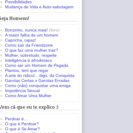
Possibilidades
Mudança de Vida e Auto-sabotagem
Seja Homem!
Bonzinho, nunca mais!
(livro)
A maior falha de um homem
Capricha, rapaz!
Como sair da Friendzone
O que faz uma mulher trair?
Mulher, sobretudo, respeite
Inteligência é afrodisíaco
Como ser um Homem de Pegada
Plantou, tem que regar
A arte do ridícul... digo, da Conquista
Garotas Certas x Garotas Erradas
Como (não) conquistar uma amiga
Impotência Sexual
Como Amar Uma Mulher
Vem cá que eu te explico :)
Perdoar é...
O que é Perdoar?
O que é Se Amar?