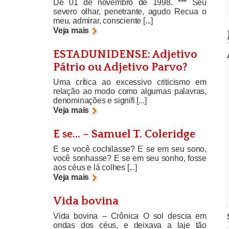
De 01 de novembro de 1998. *** Seu
severo olhar, penetrante, agudo Recua o
meu, admirar, consciente [...]
Veja mais
ESTADUNIDENSE: Adjetivo
Pátrio ou Adjetivo Parvo?
Uma crítica ao excessivo criticismo em
relação ao modo como algumas palavras,
denominações e signifi [...]
Veja mais
E se… – Samuel T. Coleridge
E se você cochilasse? E se em seu sono,
você sonhasse? E se em seu sonho, fosse
aos céus e lá colhes [...]
Veja mais
Vida bovina
Vida bovina – Crônica O sol descia em
ondas dos céus, e deixava a laje tão