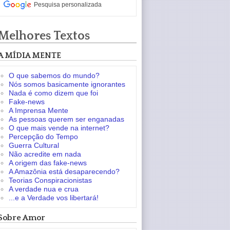
Pesquisa personalizada
Melhores Textos
A MÍDIA MENTE
O que sabemos do mundo?
Nós somos basicamente ignorantes
Nada é como dizem que foi
Fake-news
A Imprensa Mente
As pessoas querem ser enganadas
O que mais vende na internet?
Percepção do Tempo
Guerra Cultural
Não acredite em nada
A origem das fake-news
A Amazônia está desaparecendo?
Teorias Conspiracionistas
A verdade nua e crua
...e a Verdade vos libertará!
Sobre Amor