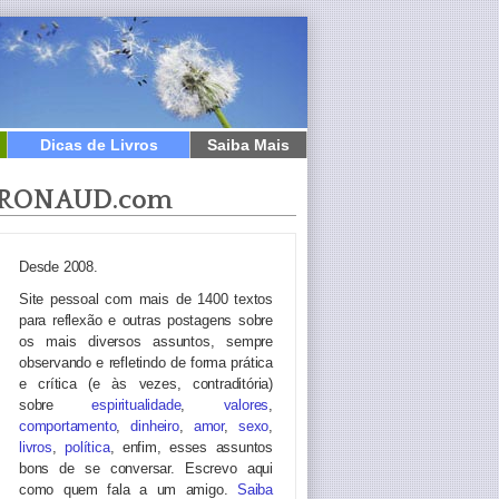
Dicas de Livros
Saiba Mais
RONAUD.com
Desde 2008.
Site pessoal com mais de 1400 textos
para reflexão e outras postagens sobre
os mais diversos assuntos, sempre
observando e refletindo de forma prática
e crítica (e às vezes, contraditória)
sobre
espiritualidade
,
valores
,
comportamento
,
dinheiro
,
amor
,
sexo
,
livros
,
política
, enfim, esses assuntos
bons de se conversar. Escrevo aqui
como quem fala a um amigo.
Saiba