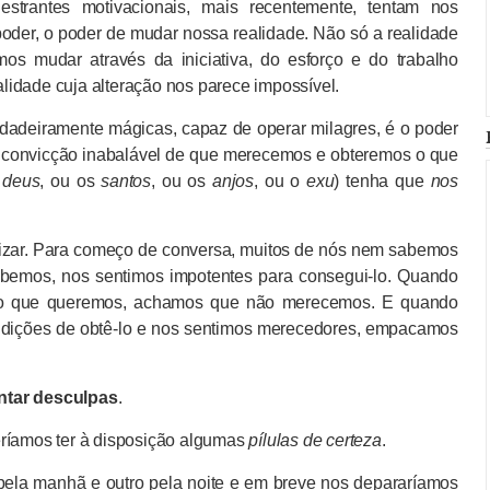
estrantes motivacionais, mais recentemente, tentam nos
der, o poder de mudar nossa realidade. Não só a realidade
s mudar através da iniciativa, do esforço e do trabalho
idade cuja alteração nos parece impossível.
rdadeiramente mágicas, capaz de operar milagres, é o poder
a convicção inabalável de que merecemos e obteremos o que
u
deus
, ou os
santos
, ou os
anjos
, ou o
exu
) tenha que
nos
ilizar. Para começo de conversa, muitos de nós nem sabemos
bemos, nos sentimos impotentes para consegui-lo. Quando
 o que queremos, achamos que não merecemos. E quando
dições de obtê-lo e nos sentimos merecedores, empacamos
ntar desculpas
.
eríamos ter à disposição algumas
pílulas de certeza
.
pela manhã e outro pela noite e em breve nos depararíamos