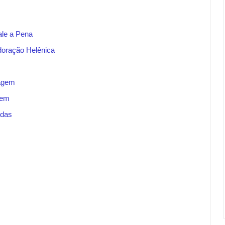
le a Pena
oração Helênica
tagem
gem
adas