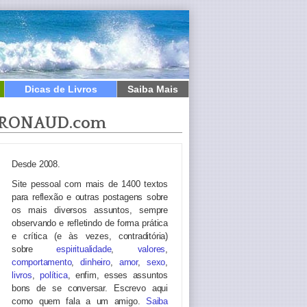
Dicas de Livros
Saiba Mais
RONAUD.com
Desde 2008.
Site pessoal com mais de 1400 textos
para reflexão e outras postagens sobre
os mais diversos assuntos, sempre
observando e refletindo de forma prática
e crítica (e às vezes, contraditória)
sobre
espiritualidade
,
valores
,
comportamento
,
dinheiro
,
amor
,
sexo
,
livros
,
política
, enfim, esses assuntos
bons de se conversar. Escrevo aqui
como quem fala a um amigo.
Saiba