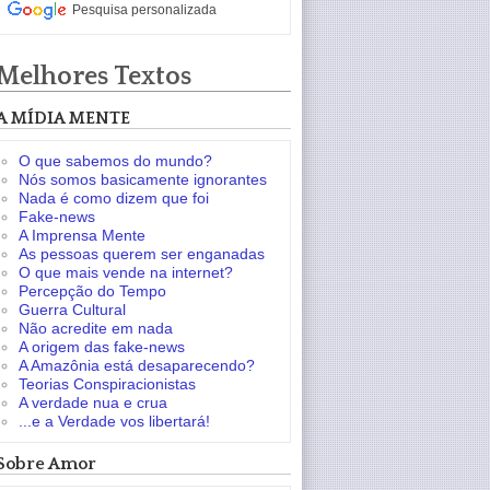
Pesquisa personalizada
Melhores Textos
A MÍDIA MENTE
O que sabemos do mundo?
Nós somos basicamente ignorantes
Nada é como dizem que foi
Fake-news
A Imprensa Mente
As pessoas querem ser enganadas
O que mais vende na internet?
Percepção do Tempo
Guerra Cultural
Não acredite em nada
A origem das fake-news
A Amazônia está desaparecendo?
Teorias Conspiracionistas
A verdade nua e crua
...e a Verdade vos libertará!
Sobre Amor