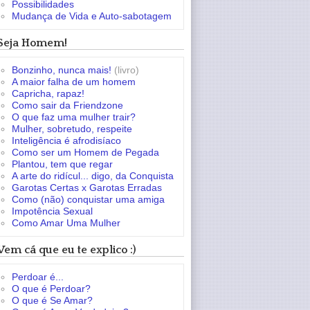
Possibilidades
Mudança de Vida e Auto-sabotagem
Seja Homem!
Bonzinho, nunca mais!
(livro)
A maior falha de um homem
Capricha, rapaz!
Como sair da Friendzone
O que faz uma mulher trair?
Mulher, sobretudo, respeite
Inteligência é afrodisíaco
Como ser um Homem de Pegada
Plantou, tem que regar
A arte do ridícul... digo, da Conquista
Garotas Certas x Garotas Erradas
Como (não) conquistar uma amiga
Impotência Sexual
Como Amar Uma Mulher
Vem cá que eu te explico :)
Perdoar é...
O que é Perdoar?
O que é Se Amar?