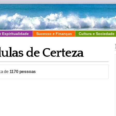
e Espiritualidade
Sucesso e Finanças
Cultura e Sociedade
lulas de Certeza
rca de
1170
pessoas