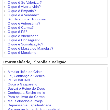
O que é Se Valorizar?
O que é viver a vida?
O que é Empatia?
O que é a Verdade?
Significado de Hipocrisia
O que é Autoestima?
O que é Carma?
O que é Fé?
O que é Abençoar?
O que é Consagrar?
O que é Somatização?
O que é Massa de Manobra?
O que é Marxismo
Espiritualidade, Filosofia e Religião
A maior lição de Cristo
Fé, Confiança e Crença
POSITIVIDADE
Ouça o Gasparetto
Buscai o Reino de Deus
Conheça a Seicho-no-ie
Para se livrar do Carma
Maus olhados e Inveja
Depressão e Espiritualidade
Por que reclamar é tão prejudicial