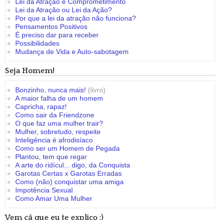
Lei da Atração e Comprometimento
Lei da Atração ou Lei da Ação?
Por que a lei da atração não funciona?
Pensamentos Positivos
É preciso dar para receber
Possibilidades
Mudança de Vida e Auto-sabotagem
Seja Homem!
Bonzinho, nunca mais!
(livro)
A maior falha de um homem
Capricha, rapaz!
Como sair da Friendzone
O que faz uma mulher trair?
Mulher, sobretudo, respeite
Inteligência é afrodisíaco
Como ser um Homem de Pegada
Plantou, tem que regar
A arte do ridícul... digo, da Conquista
Garotas Certas x Garotas Erradas
Como (não) conquistar uma amiga
Impotência Sexual
Como Amar Uma Mulher
Vem cá que eu te explico :)