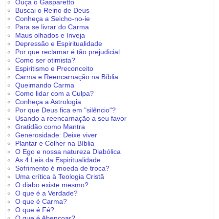
Ouça o Gasparetto
Buscai o Reino de Deus
Conheça a Seicho-no-ie
Para se livrar do Carma
Maus olhados e Inveja
Depressão e Espiritualidade
Por que reclamar é tão prejudicial
Como ser otimista?
Espiritismo e Preconceito
Carma e Reencarnação na Bíblia
Queimando Carma
Como lidar com a Culpa?
Conheça a Astrologia
Por que Deus fica em "silêncio"?
Usando a reencarnação a seu favor
Gratidão como Mantra
Generosidade: Deixe viver
Plantar e Colher na Bíblia
O Ego e nossa natureza Diabólica
As 4 Leis da Espiritualidade
Sofrimento é moeda de troca?
Uma crítica à Teologia Cristã
O diabo existe mesmo?
O que é a Verdade?
O que é Carma?
O que é Fé?
O que é Abençoar?