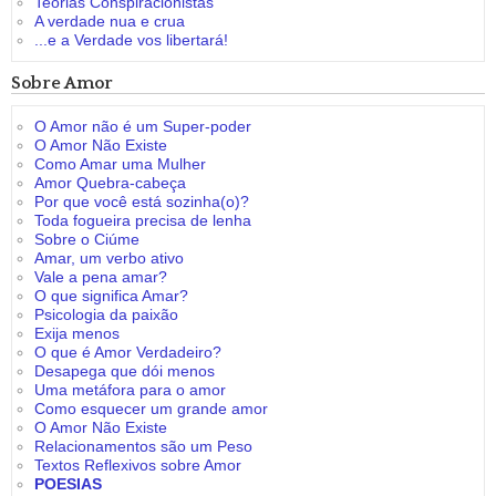
Teorias Conspiracionistas
A verdade nua e crua
...e a Verdade vos libertará!
Sobre Amor
O Amor não é um Super-poder
O Amor Não Existe
Como Amar uma Mulher
Amor Quebra-cabeça
Por que você está sozinha(o)?
Toda fogueira precisa de lenha
Sobre o Ciúme
Amar, um verbo ativo
Vale a pena amar?
O que significa Amar?
Psicologia da paixão
Exija menos
O que é Amor Verdadeiro?
Desapega que dói menos
Uma metáfora para o amor
Como esquecer um grande amor
O Amor Não Existe
Relacionamentos são um Peso
Textos Reflexivos sobre Amor
POESIAS