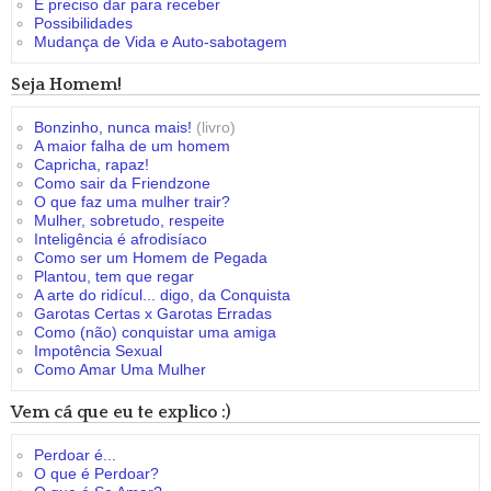
É preciso dar para receber
Possibilidades
Mudança de Vida e Auto-sabotagem
Seja Homem!
Bonzinho, nunca mais!
(livro)
A maior falha de um homem
Capricha, rapaz!
Como sair da Friendzone
O que faz uma mulher trair?
Mulher, sobretudo, respeite
Inteligência é afrodisíaco
Como ser um Homem de Pegada
Plantou, tem que regar
A arte do ridícul... digo, da Conquista
Garotas Certas x Garotas Erradas
Como (não) conquistar uma amiga
Impotência Sexual
Como Amar Uma Mulher
Vem cá que eu te explico :)
Perdoar é...
O que é Perdoar?