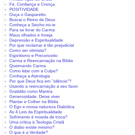
Fé, Confiança e Crença
POSITIVIDADE
Ouça o Gasparetto
Buscai o Reino de Deus
Conheça a Seicho-no-ie
Para se livrar do Carma
Maus olhados e Inveja
Depressão e Espiritualidade
Por que reclamar é tão prejudicial
Como ser otimista?
Espiritismo e Preconceito
Carma e Reencarnação na Bíblia
Queimando Carma
Como lidar com a Culpa?
Conheça a Astrologia
Por que Deus fica em "silêncio"?
Usando a reencarnação a seu favor
Gratidão como Mantra
Generosidade: Deixe viver
Plantar e Colher na Bíblia
O Ego e nossa natureza Diabólica
As 4 Leis da Espiritualidade
Sofrimento é moeda de troca?
Uma crítica à Teologia Cristã
O diabo existe mesmo?
O que é a Verdade?