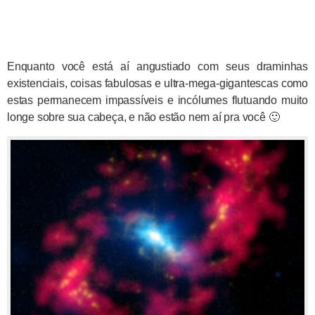
Enquanto você está aí angustiado com seus draminhas
existenciais, coisas fabulosas e ultra-mega-gigantescas como
estas permanecem impassíveis e incólumes flutuando muito
longe sobre sua cabeça, e não estão nem aí pra você 🙂