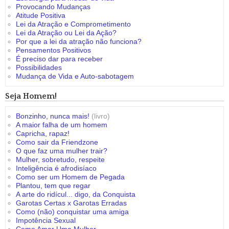
Provocando Mudanças
Atitude Positiva
Lei da Atração e Comprometimento
Lei da Atração ou Lei da Ação?
Por que a lei da atração não funciona?
Pensamentos Positivos
É preciso dar para receber
Possibilidades
Mudança de Vida e Auto-sabotagem
Seja Homem!
Bonzinho, nunca mais!
(livro)
A maior falha de um homem
Capricha, rapaz!
Como sair da Friendzone
O que faz uma mulher trair?
Mulher, sobretudo, respeite
Inteligência é afrodisíaco
Como ser um Homem de Pegada
Plantou, tem que regar
A arte do ridícul... digo, da Conquista
Garotas Certas x Garotas Erradas
Como (não) conquistar uma amiga
Impotência Sexual
Como Amar Uma Mulher