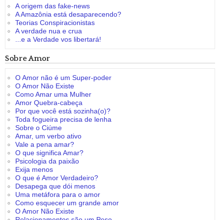
A origem das fake-news
A Amazônia está desaparecendo?
Teorias Conspiracionistas
A verdade nua e crua
...e a Verdade vos libertará!
Sobre Amor
O Amor não é um Super-poder
O Amor Não Existe
Como Amar uma Mulher
Amor Quebra-cabeça
Por que você está sozinha(o)?
Toda fogueira precisa de lenha
Sobre o Ciúme
Amar, um verbo ativo
Vale a pena amar?
O que significa Amar?
Psicologia da paixão
Exija menos
O que é Amor Verdadeiro?
Desapega que dói menos
Uma metáfora para o amor
Como esquecer um grande amor
O Amor Não Existe
Relacionamentos são um Peso