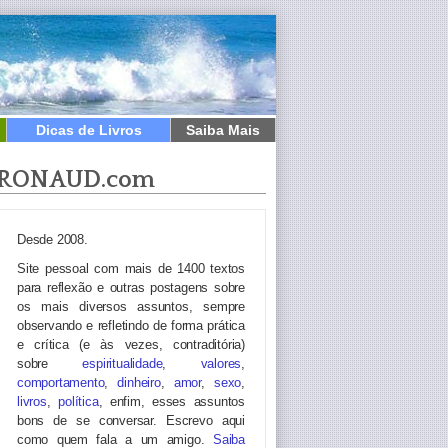
Dicas de Livros
Saiba Mais
RONAUD.com
Desde 2008.
Site pessoal com mais de 1400 textos
para reflexão e outras postagens sobre
os mais diversos assuntos, sempre
observando e refletindo de forma prática
e crítica (e às vezes, contraditória)
sobre
espiritualidade
,
valores
,
comportamento
,
dinheiro
,
amor
,
sexo
,
livros
,
política
, enfim, esses assuntos
bons de se conversar. Escrevo aqui
como quem fala a um amigo.
Saiba