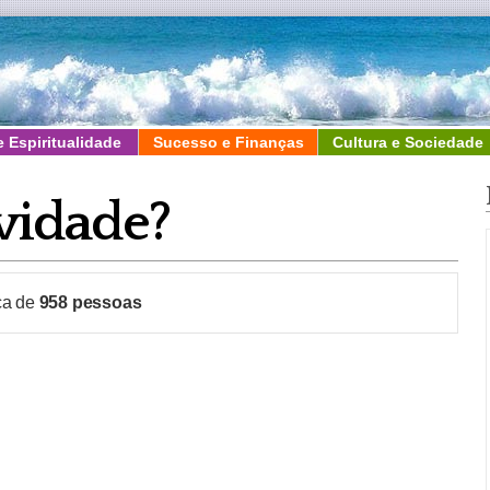
e Espiritualidade
Sucesso e Finanças
Cultura e Sociedade
avidade?
ca de
958
pessoas