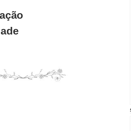
ração
dade