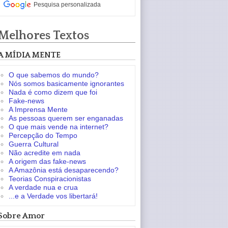
Pesquisa personalizada
Melhores Textos
A MÍDIA MENTE
O que sabemos do mundo?
Nós somos basicamente ignorantes
Nada é como dizem que foi
Fake-news
A Imprensa Mente
As pessoas querem ser enganadas
O que mais vende na internet?
Percepção do Tempo
Guerra Cultural
Não acredite em nada
A origem das fake-news
A Amazônia está desaparecendo?
Teorias Conspiracionistas
A verdade nua e crua
...e a Verdade vos libertará!
Sobre Amor