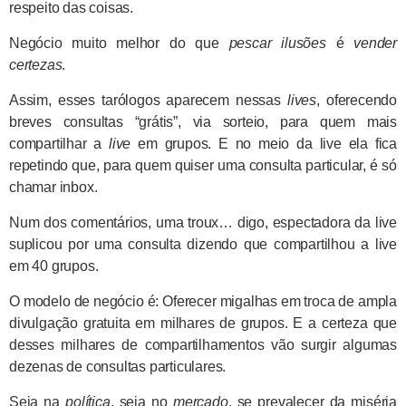
respeito das coisas.
Negócio muito melhor do que
pescar ilusões
é
vender
certezas
.
Assim, esses tarólogos aparecem nessas
lives
, oferecendo
breves consultas “grátis”, via sorteio, para quem mais
compartilhar a
live
em grupos. E no meio da live ela fica
repetindo que, para quem quiser uma consulta particular, é só
chamar inbox.
Num dos comentários, uma troux… digo, espectadora da live
suplicou por uma consulta dizendo que compartilhou a live
em 40 grupos.
O modelo de negócio é: Oferecer migalhas em troca de ampla
divulgação gratuita em milhares de grupos. E a certeza que
desses milhares de compartilhamentos vão surgir algumas
dezenas de consultas particulares.
Seja na
política
, seja no
mercado
, se prevalecer da miséria