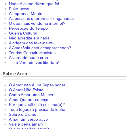
Nada é como dizem que foi
Fake-news
A Imprensa Mente
As pessoas querem ser enganadas
O que mais vende na internet?
Percepção do Tempo
Guerra Cultural
Não acredite em nada
A origem das fake-news
A Amazônia está desaparecendo?
Teorias Conspiracionistas
A verdade nua e crua
...e a Verdade vos libertará!
Sobre Amor
O Amor não é um Super-poder
O Amor Não Existe
Como Amar uma Mulher
Amor Quebra-cabeça
Por que você está sozinha(o)?
Toda fogueira precisa de lenha
Sobre o Ciúme
Amar, um verbo ativo
Vale a pena amar?