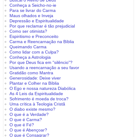
Buscai o Reino de Deus
Conheça a Seicho-no-ie
Para se livrar do Carma
Maus olhados e Inveja
Depressão e Espiritualidade
Por que reclamar é tão prejudicial
Como ser otimista?
Espiritismo e Preconceito
Carma e Reencarnação na Bíblia
Queimando Carma
Como lidar com a Culpa?
Conheça a Astrologia
Por que Deus fica em "silêncio"?
Usando a reencarnação a seu favor
Gratidão como Mantra
Generosidade: Deixe viver
Plantar e Colher na Bíblia
O Ego e nossa natureza Diabólica
As 4 Leis da Espiritualidade
Sofrimento é moeda de troca?
Uma crítica à Teologia Cristã
O diabo existe mesmo?
O que é a Verdade?
O que é Carma?
O que é Fé?
O que é Abençoar?
O que é Consagrar?