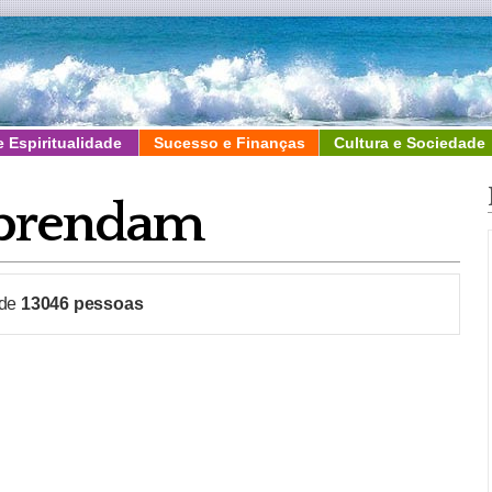
e Espiritualidade
Sucesso e Finanças
Cultura e Sociedade
aprendam
 de
13046
pessoas