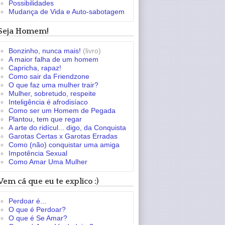
Possibilidades
Mudança de Vida e Auto-sabotagem
Seja Homem!
Bonzinho, nunca mais!
(livro)
A maior falha de um homem
Capricha, rapaz!
Como sair da Friendzone
O que faz uma mulher trair?
Mulher, sobretudo, respeite
Inteligência é afrodisíaco
Como ser um Homem de Pegada
Plantou, tem que regar
A arte do ridícul... digo, da Conquista
Garotas Certas x Garotas Erradas
Como (não) conquistar uma amiga
Impotência Sexual
Como Amar Uma Mulher
Vem cá que eu te explico :)
Perdoar é...
O que é Perdoar?
O que é Se Amar?