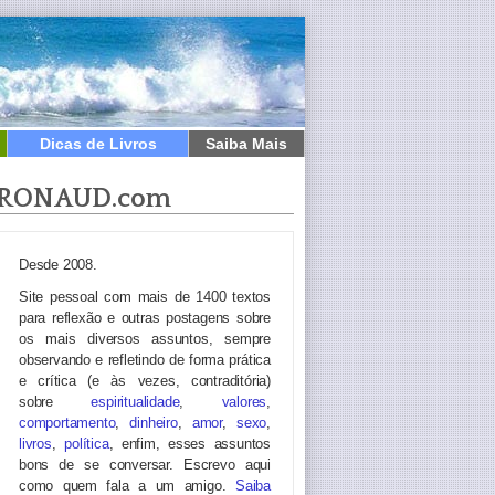
Dicas de Livros
Saiba Mais
RONAUD.com
Desde 2008.
Site pessoal com mais de 1400 textos
para reflexão e outras postagens sobre
os mais diversos assuntos, sempre
observando e refletindo de forma prática
e crítica (e às vezes, contraditória)
sobre
espiritualidade
,
valores
,
comportamento
,
dinheiro
,
amor
,
sexo
,
livros
,
política
, enfim, esses assuntos
bons de se conversar. Escrevo aqui
como quem fala a um amigo.
Saiba