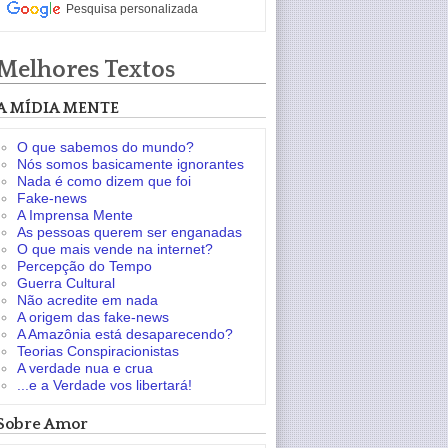
Pesquisa personalizada
Melhores Textos
A MÍDIA MENTE
O que sabemos do mundo?
Nós somos basicamente ignorantes
Nada é como dizem que foi
Fake-news
A Imprensa Mente
As pessoas querem ser enganadas
O que mais vende na internet?
Percepção do Tempo
Guerra Cultural
Não acredite em nada
A origem das fake-news
A Amazônia está desaparecendo?
Teorias Conspiracionistas
A verdade nua e crua
...e a Verdade vos libertará!
Sobre Amor