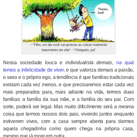
– “Filho, um dia você vai apreciar as coisas realmente
importantes da vida” – “Obrigado, pai”
Nessa sociedade louca e
individualista demais
,
na qual
temos a infelicidade de viver
, e que valoriza demais a paixão,
o sexo e o próprio ego, a tendência é que famílias tradicionais
existam cada vez menos, e que precisaremos estar cada vez
mais preparados para, mais adiante na vida, termos duas
famílias: a família da sua mãe, e a família do seu pai. Com
sorte, poderá ser legal. Mas muito dificilmente será a mesma
coisa que termos nossos dois pais, vivendo juntos enquanto
estiverem vivos, com a casa sempre aberta para darmos
aquela
chegadinha
como quem chega na própria casa,
mesmo que já more em outra.