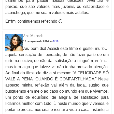
usaremos para pautar nossas decisões: Aventura e
paixão, que são valores mais juvenis, ou estabilidade e
aconchego, que me soam valores mais adultos.
Enfim, continuemos refletindo 🙂
Ana Marcela
12 de agosto de 2014 as
9:18
Ari, bom dia! Assisti este filme e gostei muito…
aquela sensação de liberdade, de não fazer parte de um
sistema nocivo, de não dar satisfação a ninguém, enfim…
mas tem algo que talvez vc não tenha prestado atenção.
Ao final do filme ele diz a si mesmo: “A FELICIDADE SÓ
VALE A PENA, QUANDO É COMPARTILHADA.” Neste
aspecto minha reflexão vai além da fuga…sugiro que
busquemos em meio ao caos do mundo em que vivemos,
um ponto de equilíbrio, de alegria, de satisfação para
lidarmos melhor com tudo. É neste mundo que vivemos, e
portanto precisamos criar e recriar a vida a cada instante, a