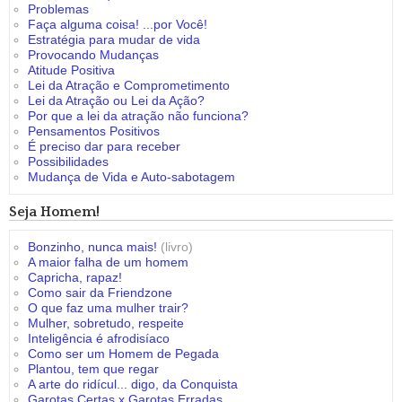
Problemas
Faça alguma coisa! ...por Você!
Estratégia para mudar de vida
Provocando Mudanças
Atitude Positiva
Lei da Atração e Comprometimento
Lei da Atração ou Lei da Ação?
Por que a lei da atração não funciona?
Pensamentos Positivos
É preciso dar para receber
Possibilidades
Mudança de Vida e Auto-sabotagem
Seja Homem!
Bonzinho, nunca mais!
(livro)
A maior falha de um homem
Capricha, rapaz!
Como sair da Friendzone
O que faz uma mulher trair?
Mulher, sobretudo, respeite
Inteligência é afrodisíaco
Como ser um Homem de Pegada
Plantou, tem que regar
A arte do ridícul... digo, da Conquista
Garotas Certas x Garotas Erradas