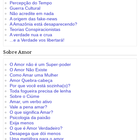
Percepção do Tempo
Guerra Cultural
Não acredite em nada
A origem das fake-news
A Amazônia está desaparecendo?
Teorias Conspiracionistas
A verdade nua e crua
...e a Verdade vos libertará!
Sobre Amor
O Amor não é um Super-poder
O Amor Não Existe
Como Amar uma Mulher
Amor Quebra-cabeça
Por que você está sozinha(o)?
Toda fogueira precisa de lenha
Sobre o Ciúme
Amar, um verbo ativo
Vale a pena amar?
O que significa Amar?
Psicologia da paixão
Exija menos
O que é Amor Verdadeiro?
Desapega que dói menos
Uma metáfora para o amor