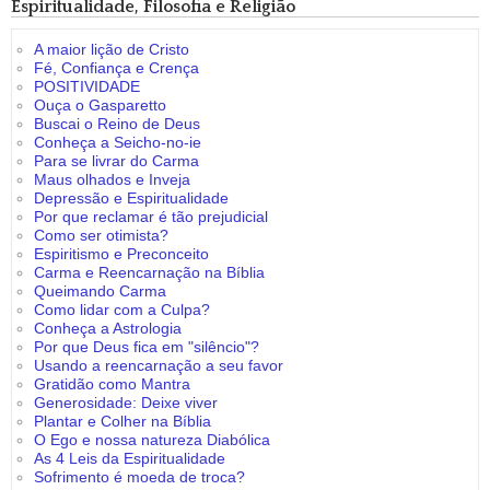
Espiritualidade, Filosofia e Religião
A maior lição de Cristo
Fé, Confiança e Crença
POSITIVIDADE
Ouça o Gasparetto
Buscai o Reino de Deus
Conheça a Seicho-no-ie
Para se livrar do Carma
Maus olhados e Inveja
Depressão e Espiritualidade
Por que reclamar é tão prejudicial
Como ser otimista?
Espiritismo e Preconceito
Carma e Reencarnação na Bíblia
Queimando Carma
Como lidar com a Culpa?
Conheça a Astrologia
Por que Deus fica em "silêncio"?
Usando a reencarnação a seu favor
Gratidão como Mantra
Generosidade: Deixe viver
Plantar e Colher na Bíblia
O Ego e nossa natureza Diabólica
As 4 Leis da Espiritualidade
Sofrimento é moeda de troca?