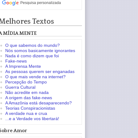
Pesquisa personalizada
Melhores Textos
A MÍDIA MENTE
O que sabemos do mundo?
Nós somos basicamente ignorantes
Nada é como dizem que foi
Fake-news
A Imprensa Mente
As pessoas querem ser enganadas
O que mais vende na internet?
Percepção do Tempo
Guerra Cultural
Não acredite em nada
A origem das fake-news
A Amazônia está desaparecendo?
Teorias Conspiracionistas
A verdade nua e crua
...e a Verdade vos libertará!
Sobre Amor