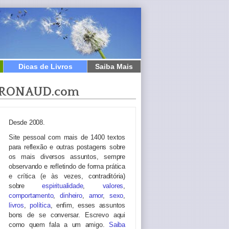
Dicas de Livros
Saiba Mais
RONAUD.com
Desde 2008.
Site pessoal com mais de 1400 textos
para reflexão e outras postagens sobre
os mais diversos assuntos, sempre
observando e refletindo de forma prática
e crítica (e às vezes, contraditória)
sobre
espiritualidade
,
valores
,
comportamento
,
dinheiro
,
amor
,
sexo
,
livros
,
política
, enfim, esses assuntos
bons de se conversar. Escrevo aqui
como quem fala a um amigo.
Saiba