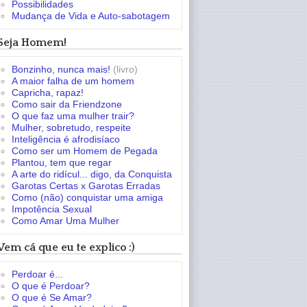
Possibilidades
Mudança de Vida e Auto-sabotagem
Seja Homem!
Bonzinho, nunca mais!
(livro)
A maior falha de um homem
Capricha, rapaz!
Como sair da Friendzone
O que faz uma mulher trair?
Mulher, sobretudo, respeite
Inteligência é afrodisíaco
Como ser um Homem de Pegada
Plantou, tem que regar
A arte do ridícul... digo, da Conquista
Garotas Certas x Garotas Erradas
Como (não) conquistar uma amiga
Impotência Sexual
Como Amar Uma Mulher
Vem cá que eu te explico :)
Perdoar é...
O que é Perdoar?
O que é Se Amar?