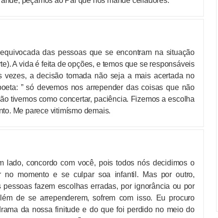
 grande, peçamos ao Pai que nos mande ceifadores.
 equivocada das pessoas que se encontram na situação
rte). A vida é feita de opções, e temos que se responsáveis
 vezes, a decisão tomada não seja a mais acertada no
oeta: ” só devemos nos arrepender das coisas que não
não tivemos como concertar, paciência. Fizemos a escolha
to. Me parece vitimísmo demais.
m lado, concordo com você, pois todos nós decidimos o
 no momento e se culpar soa infantil. Mas por outro,
pessoas fazem escolhas erradas, por ignorância ou por
lém de se arrependerem, sofrem com isso. Eu procuro
drama da nossa finitude e do que foi perdido no meio do