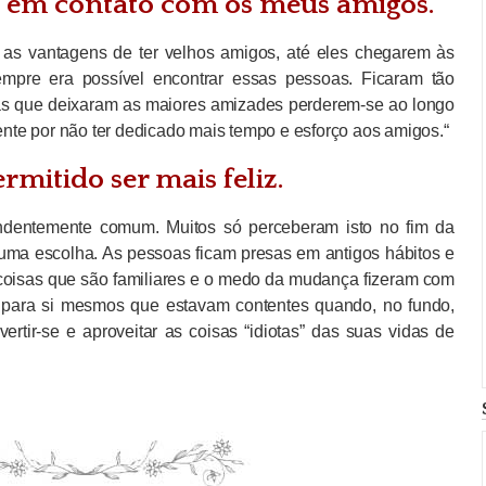
do em contato com os meus amigos.
 as vantagens de ter velhos amigos, até eles chegarem às
pre era possível encontrar essas pessoas. Ficaram tão
das que deixaram as maiores amizades perderem-se ao longo
te por não ter dedicado mais tempo e esforço aos amigos.“
rmitido ser mais feliz.
ndentemente comum. Muitos só perceberam isto no fim da
 uma escolha. As pessoas ficam presas em antigos hábitos e
 coisas que são familiares e o medo da mudança fizeram com
e para si mesmos que estavam contentes quando, no fundo,
vertir-se e aproveitar as coisas “idiotas” das suas vidas de