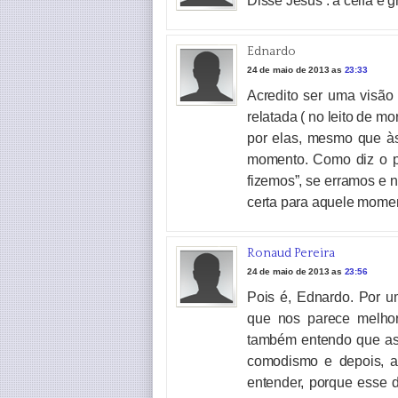
Disse Jesus : a ceifa é
Ednardo
24 de maio de 2013 as
23:33
Acredito ser uma visão
relatada ( no leito de mo
por elas, mesmo que às
momento. Como diz o p
fizemos”, se erramos e 
certa para aquele momen
Ronaud Pereira
24 de maio de 2013 as
23:56
Pois é, Ednardo. Por u
que nos parece melhor
também entendo que as 
comodismo e depois, a
entender, porque esse 