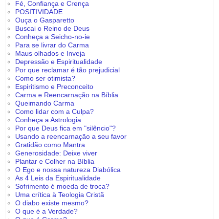
Fé, Confiança e Crença
POSITIVIDADE
Ouça o Gasparetto
Buscai o Reino de Deus
Conheça a Seicho-no-ie
Para se livrar do Carma
Maus olhados e Inveja
Depressão e Espiritualidade
Por que reclamar é tão prejudicial
Como ser otimista?
Espiritismo e Preconceito
Carma e Reencarnação na Bíblia
Queimando Carma
Como lidar com a Culpa?
Conheça a Astrologia
Por que Deus fica em "silêncio"?
Usando a reencarnação a seu favor
Gratidão como Mantra
Generosidade: Deixe viver
Plantar e Colher na Bíblia
O Ego e nossa natureza Diabólica
As 4 Leis da Espiritualidade
Sofrimento é moeda de troca?
Uma crítica à Teologia Cristã
O diabo existe mesmo?
O que é a Verdade?