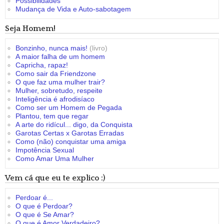
Possibilidades
Mudança de Vida e Auto-sabotagem
Seja Homem!
Bonzinho, nunca mais!
(livro)
A maior falha de um homem
Capricha, rapaz!
Como sair da Friendzone
O que faz uma mulher trair?
Mulher, sobretudo, respeite
Inteligência é afrodisíaco
Como ser um Homem de Pegada
Plantou, tem que regar
A arte do ridícul... digo, da Conquista
Garotas Certas x Garotas Erradas
Como (não) conquistar uma amiga
Impotência Sexual
Como Amar Uma Mulher
Vem cá que eu te explico :)
Perdoar é...
O que é Perdoar?
O que é Se Amar?
O que é Amor Verdadeiro?