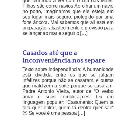
que tem tudo a ver com o Dia das Mães:
Filhos são como navios Ao olhar um navio
no porto, imaginamos que ele esteja em
seu lugar mais seguro, protegido por uma
forte âncora. Mal sabemos que ali está em
preparação, abastecimento e provisão para
se lançar ao mar e seguir o […]
Casados até que a
inconveniência nos separe
Texto sobre Independência: A humanidade
está dividida entre os que se julgam
infelizes porque não se casaram, e outros
que maldizem a sorte porque se casaram.
Padre Antonio Vieira, autor de “O verbo
amar e suas complicações” Ou em
linguagem popular: “Casamento: Quem tá
fora quer entrar, quem tá dentro quer sair”
😉 Se você é uma pessoa […]