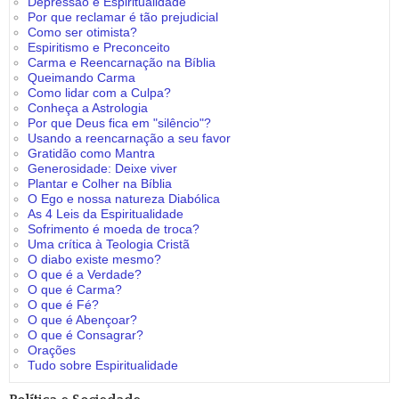
Depressão e Espiritualidade
Por que reclamar é tão prejudicial
Como ser otimista?
Espiritismo e Preconceito
Carma e Reencarnação na Bíblia
Queimando Carma
Como lidar com a Culpa?
Conheça a Astrologia
Por que Deus fica em "silêncio"?
Usando a reencarnação a seu favor
Gratidão como Mantra
Generosidade: Deixe viver
Plantar e Colher na Bíblia
O Ego e nossa natureza Diabólica
As 4 Leis da Espiritualidade
Sofrimento é moeda de troca?
Uma crítica à Teologia Cristã
O diabo existe mesmo?
O que é a Verdade?
O que é Carma?
O que é Fé?
O que é Abençoar?
O que é Consagrar?
Orações
Tudo sobre Espiritualidade