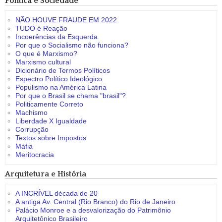
Política e Sociedade
NÃO HOUVE FRAUDE EM 2022
TUDO é Reação
Incoerências da Esquerda
Por que o Socialismo não funciona?
O que é Marxismo?
Marxismo cultural
Dicionário de Termos Políticos
Espectro Político Ideológico
Populismo na América Latina
Por que o Brasil se chama "brasil"?
Politicamente Correto
Machismo
Liberdade X Igualdade
Corrupção
Textos sobre Impostos
Máfia
Meritocracia
Arquitetura e História
A INCRÍVEL década de 20
A antiga Av. Central (Rio Branco) do Rio de Janeiro
Palácio Monroe e a desvalorização do Patrimônio
Arquitetônico Brasileiro