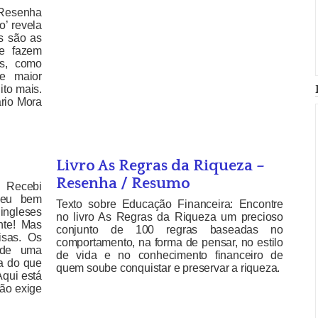
 Resenha
o’ revela
s são as
de fazem
os, como
de maior
ito mais.
ário Mora
Livro As Regras da Riqueza –
Resenha / Resumo
: Recebi
ceu bem
Texto sobre Educação Financeira: Encontre
ingleses
no livro As Regras da Riqueza um precioso
nte! Mas
conjunto de 100 regras baseadas no
isas. Os
comportamento, na forma de pensar, no estilo
s de uma
de vida e no conhecimento financeiro de
a do que
quem soube conquistar e preservar a riqueza.
Aqui está
ão exige