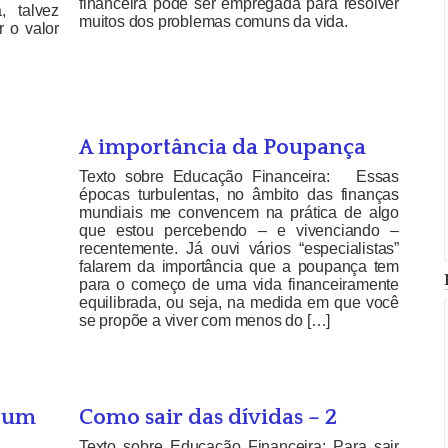
financeira pode ser empregada para resolver
 talvez
muitos dos problemas comuns da vida.
 o valor
A importância da Poupança
Texto sobre Educação Financeira: Essas
épocas turbulentas, no âmbito das finanças
mundiais me convencem na prática de algo
que estou percebendo – e vivenciando –
recentemente. Já ouvi vários “especialistas”
falarem da importância que a poupança tem
para o começo de uma vida financeiramente
equilibrada, ou seja, na medida em que você
se propõe a viver com menos do […]
e um
Como sair das dívidas – 2
Texto sobre Educação Financeira: Para sair