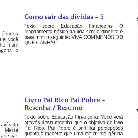
Como sair das dívidas – 3
Texto sobre Educação Financeira: O
mandamento básico da lida com o dinheiro é
rá que o
para mim o seguinte: VIVA COM MENOS DO
que você
QUE GANHA!
nhe num
agens e
Livro Pai Rico Pai Pobre –
Resenha / Resumo
Texto sobre Educação Financeira: Você verá
através desta resenha que o objetivo do livro
ravés da
Pai Rico, Pai Pobre é partilhar percepções
a Mente
quanto à maneira que uma maior inteligência
e as suas