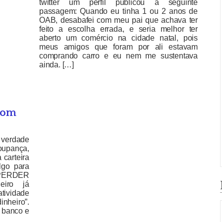
twitter um perfil publicou a seguinte
passagem: Quando eu tinha 1 ou 2 anos de
OAB, desabafei com meu pai que achava ter
feito a escolha errada, e seria melhor ter
aberto um comércio na cidade natal, pois
meus amigos que foram por ali estavam
comprando carro e eu nem me sustentava
ainda. […]
com
 verdade
oupança,
 carteira
lgo para
O PERDER
eiro já
ividade
nheiro”.
o banco e