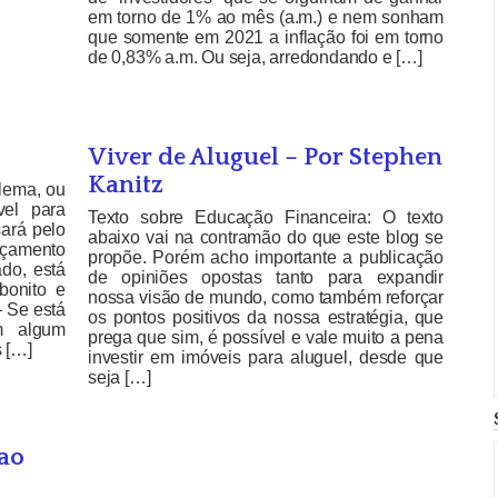
em torno de 1% ao mês (a.m.) e nem sonham
que somente em 2021 a inflação foi em torno
de 0,83% a.m. Ou seja, arredondando e […]
Viver de Aluguel – Por Stephen
Kanitz
lema, ou
el para
Texto sobre Educação Financeira: O texto
sará pelo
abaixo vai na contramão do que este blog se
rçamento
propõe. Porém acho importante a publicação
ado, está
de opiniões opostas tanto para expandir
bonito e
nossa visão de mundo, como também reforçar
– Se está
os pontos positivos da nossa estratégia, que
m algum
prega que sim, é possível e vale muito a pena
 […]
investir em imóveis para aluguel, desde que
seja […]
 ao
o