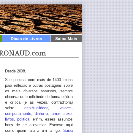
Dicas de Livros
Saiba Mais
RONAUD.com
Desde 2008.
Site pessoal com mais de 1400 textos
para reflexão e outras postagens sobre
os mais diversos assuntos, sempre
observando e refletindo de forma prática
e crítica (e às vezes, contraditória)
sobre
espiritualidade
,
valores
,
comportamento
,
dinheiro
,
amor
,
sexo
,
livros
,
política
, enfim, esses assuntos
bons de se conversar. Escrevo aqui
como quem fala a um amigo.
Saiba