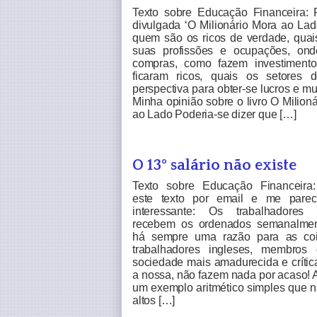
Texto sobre Educação Financeira:
divulgada ‘O Milionário Mora ao Lad
quem são os ricos de verdade, quai
suas profissões e ocupações, on
compras, como fazem investiment
ficaram ricos, quais os setores 
perspectiva para obter-se lucros e mu
Minha opinião sobre o livro O Milion
ao Lado Poderia-se dizer que […]
O 13º salário não existe
Texto sobre Educação Financeira
este texto por email e me pare
interessante: Os trabalhadores 
recebem os ordenados semanalme
há sempre uma razão para as co
trabalhadores ingleses, membro
sociedade mais amadurecida e crític
a nossa, não fazem nada por acaso! 
um exemplo aritmético simples que n
altos […]