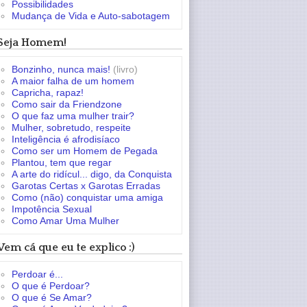
Possibilidades
Mudança de Vida e Auto-sabotagem
Seja Homem!
Bonzinho, nunca mais!
(livro)
A maior falha de um homem
Capricha, rapaz!
Como sair da Friendzone
O que faz uma mulher trair?
Mulher, sobretudo, respeite
Inteligência é afrodisíaco
Como ser um Homem de Pegada
Plantou, tem que regar
A arte do ridícul... digo, da Conquista
Garotas Certas x Garotas Erradas
Como (não) conquistar uma amiga
Impotência Sexual
Como Amar Uma Mulher
Vem cá que eu te explico :)
Perdoar é...
O que é Perdoar?
O que é Se Amar?