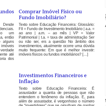
Fundos
Comprar Imóvel Físico ou
Fundo Imobiliário?
a: Desde
Texto sobre Educação Financeira: Glossário:
enciais.
FII = Fundo de Investimento Imobiliário | a.a. =
ndo um
ao ano | a.m. – ao mês | VP = Valor
ma, então
Patrimonial | t.a. = taxa de administração Ser
e alguns
ou não ser, eis a questão No âmbito dos
 imóveis
investimentos, atualmente ocorre uma dúvida
a verdade
muito frequente: Em que é melhor investir:
ente até
imóveis físicos ou fundos imobiliários? […]
oria dos
Investimentos Financeiros e
Inflação
Texto sobre Educação Financeira: É
assustador a quantia de pessoas que não
entendem o fenômeno da inflação. E, para
além de assustador, é vergonhoso o número
de “investidores” que se orgulham de ganhar