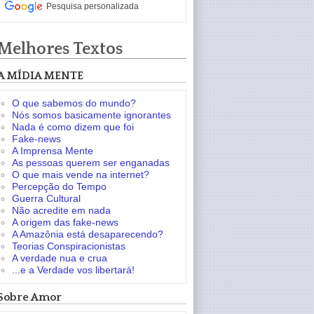
Pesquisa personalizada
Melhores Textos
A MÍDIA MENTE
O que sabemos do mundo?
Nós somos basicamente ignorantes
Nada é como dizem que foi
Fake-news
A Imprensa Mente
As pessoas querem ser enganadas
O que mais vende na internet?
Percepção do Tempo
Guerra Cultural
Não acredite em nada
A origem das fake-news
A Amazônia está desaparecendo?
Teorias Conspiracionistas
A verdade nua e crua
...e a Verdade vos libertará!
Sobre Amor